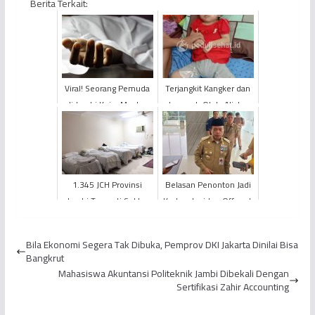
Berita Terkait:
Viral! Seorang Pemuda
Terjangkit Kangker dan
di Jambi Kejar Mantan
Lumpuh Otak, Alisha
Kekasih Hingga Tewas
Butuh Bantuan Kita
1.345 JCH Provinsi
Belasan Penonton Jadi
Jambi Tempati Sektor
Korban Insiden Offroad,
Syisyah Mahtab 10
Ini Kata Gubernur Jambi
Al Haris
Bila Ekonomi Segera Tak Dibuka, Pemprov DKI Jakarta Dinilai Bisa
Bangkrut
Mahasiswa Akuntansi Politeknik Jambi Dibekali Dengan
Sertifikasi Zahir Accounting