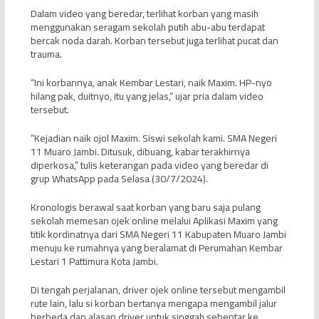
Dalam video yang beredar, terlihat korban yang masih
menggunakan seragam sekolah putih abu-abu terdapat
bercak noda darah. Korban tersebut juga terlihat pucat dan
trauma.
“Ini korbannya, anak Kembar Lestari, naik Maxim. HP-nyo
hilang pak, duitnyo, itu yang jelas,” ujar pria dalam video
tersebut.
“Kejadian naik ojol Maxim. Siswi sekolah kami. SMA Negeri
11 Muaro Jambi. Ditusuk, dibuang, kabar terakhirnya
diperkosa,” tulis keterangan pada video yang beredar di
grup WhatsApp pada Selasa (30/7/2024).
Kronologis berawal saat korban yang baru saja pulang
sekolah memesan ojek online melalui Aplikasi Maxim yang
titik kordinatnya dari SMA Negeri 11 Kabupaten Muaro Jambi
menuju ke rumahnya yang beralamat di Perumahan Kembar
Lestari 1 Pattimura Kota Jambi.
Di tengah perjalanan, driver ojek online tersebut mengambil
rute lain, lalu si korban bertanya mengapa mengambil jalur
berbeda dan alasan driver untuk singgah sebentar ke