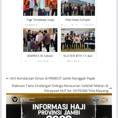
Tiga Terdakwa Suap
Hilal Awal Zulhijah
RAPBD Provinsi Jambi
Belum Terlihat, KANWIL
Dipindahkan ke Lapas
Kementerian Agama
Klas II A Jambi
Provinsi Jambi
Umumkan I...
WAPRES RI Gibran
KLOTER BTH 17 dan
Kunjungi RSUD Raden
BTH 18 Sepakat
Mattaher, Soroti
Laksanakan Nafar Tsani
Kebutuhan Dokter
345 Kendaraan Dinas di PEMKOT Jambi Nunggak Pajak
Spesialis hing...
Ratusan Tamu Undangan Diduga Keracunan Setelah Makan di
Perayaan HUT ke-50 PDAM Tirta Mayang