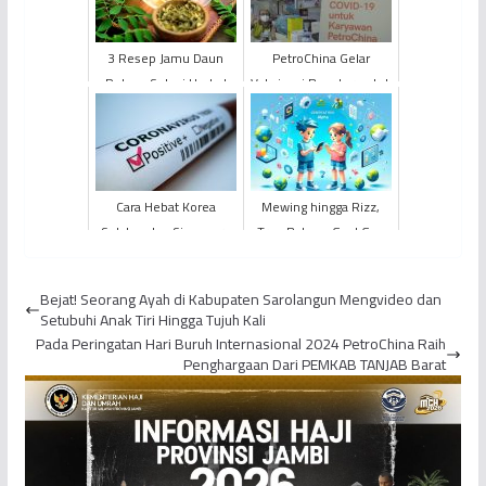
3 Resep Jamu Daun
PetroChina Gelar
Rebus, Solusi Herbal
Vaksinasi Booster untuk
Turunkan Kolesterol
Karyawan dan Keluarga
dan Tekanan Darah
Tinggi
Cara Hebat Korea
Mewing hingga Rizz,
Selatan dan Singapura
Tren Bahasa Gaul Gen
Atasi Penyebaran
Alpha
Corona Tanpa
Bejat! Seorang Ayah di Kabupaten Sarolangun Mengvideo dan
Lockdown
Setubuhi Anak Tiri Hingga Tujuh Kali
Pada Peringatan Hari Buruh Internasional 2024 PetroChina Raih
Penghargaan Dari PEMKAB TANJAB Barat