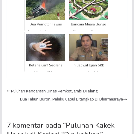
Dua Pemotor Tewas
Bandara Muara Bungo
Usai Tabrakan dengan
Mengalami Kendala
Innova Zenix di
Rute Penerbangan
Kabupaten Bungo,
Mobil Hangus ...
Keterlaluan! Seorang
Ini Jadwal Ujian SKD
Oknum ASN di
Tanjab Barat dan
Kabupaten Muaro Jambi
Syaratnya
Jadi Pelaku Sodomi
Puluhan Kendaraan Dinas Pemkot Jambi Dilelang
Terhadap A...
Dua Tahun Buron, Pelaku Cabul Ditangkap Di Dharmasraya
7 komentar pada “
Puluhan Kakek