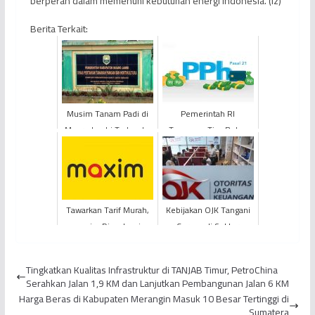
berperan dalam memenuhi kebutuhan energi Indonesia. (Iz)
Berita Terkait:
Musim Tanam Padi di
Pemerintah RI
Muaro Jambi Tertunda,
Tanggung Tiga Bulan
Ribuan Hektare Lahan
PPh Pasal 21 Bagi
Pertanian Terendam
Karyawan HOREKA
Ban...
Tawarkan Tarif Murah,
Kebijakan OJK Tangani
maxim Dievaluasi
Corona di Sektor
Perbankan,
Multifinance, dan Pasar
Tingkatkan Kualitas Infrastruktur di TANJAB Timur, PetroChina
Modal
Serahkan Jalan 1,9 KM dan Lanjutkan Pembangunan Jalan 6 KM
Harga Beras di Kabupaten Merangin Masuk 10 Besar Tertinggi di
Sumatera