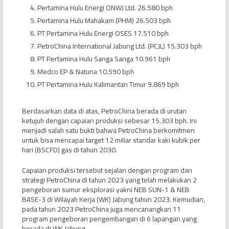
Pertamina Hulu Energi ONWJ Ltd. 26.580 bph
Pertamina Hulu Mahakam (PHM) 26.503 bph
PT Pertamina Hulu Energi OSES 17.510 bph
PetroChina International Jabung Ltd. (PCJL) 15.303 bph
PT Pertamina Hulu Sanga Sanga 10.961 bph
Medco EP & Natuna 10.590 bph
PT Pertamina Hulu Kalimantan Timur 9.869 bph
Berdasarkan data di atas, PetroChina berada di urutan
ketujuh dengan capaian produksi sebesar 15.303 bph. Ini
menjadi salah satu bukti bahwa PetroChina berkomitmen
untuk bisa mencapai target 12 miliar standar kaki kubik per
hari (BSCFD) gas di tahun 2030.
Capaian produksi tersebut sejalan dengan program dan
strategi PetroChina di tahun 2023 yang telah melakukan 2
pengeboran sumur eksplorasi yakni NEB SUN-1 & NEB
BASE-3 di Wilayah Kerja (WK) Jabung tahun 2023. Kemudian,
pada tahun 2023 PetroChina juga mencanangkan 11
program pengeboran pengembangan di 6 lapangan yang
berada di WK Jabung.