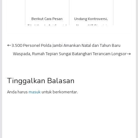
Berikut Cara Pesan
Undang Kontroversi,
Tiket Kereta Api Spesial
Aturan JHT Direvisi
Mudik Lebaran 2023
3.500 Personel Polda Jambi Amankan Natal dan Tahun Baru
Waspada, Rumah Tepian Sungai Batanghari Terancam Longsor
Tinggalkan Balasan
Anda harus
masuk
untuk berkomentar.