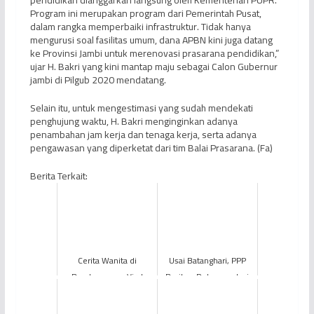
pendidikan dianggarkan langsung oleh Kementerian PUPR.
Program ini merupakan program dari Pemerintah Pusat,
dalam rangka memperbaiki infrastruktur. Tidak hanya
mengurusi soal fasilitas umum, dana APBN kini juga datang
ke Provinsi Jambi untuk merenovasi prasarana pendidikan,”
ujar H. Bakri yang kini mantap maju sebagai Calon Gubernur
jambi di Pilgub 2020 mendatang.
Selain itu, untuk mengestimasi yang sudah mendekati
penghujung waktu, H. Bakri menginginkan adanya
penambahan jam kerja dan tenaga kerja, serta adanya
pengawasan yang diperketat dari tim Balai Prasarana. (Fa)
Berita Terkait:
Cerita Wanita di
Usai Batanghari, PPP
Bandung yang Viral
Berikan Rekomendasi
karena Kisah 'Suamiku
ke Mashuri-Apri
Jadi Kakak Tiriku'