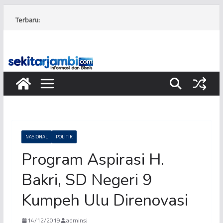
Skip
to
Terbaru:
content
NASIONAL
POLITIK
Program Aspirasi H.
Bakri, SD Negeri 9
Kumpeh Ulu Direnovasi
14/12/2019
adminsj