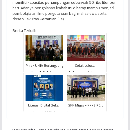
memiliki kapasitas penampungan sebanyak 50 ribu liter per
hari. Adanya pengolahan limbah ini diharap mampu menjadi
pembelajaran ilmu pengetahuan bagi mahasiswa serta
dosen Fakultas Pertanian.(Fa)
Berita Terkait:
Pilrek UNJA Berlangsung
Cetak Lulusan
Sengit, Petahana
Berkualitas, Universitas
Dipukul Mundur
Jambi Wisuda 1.726
Mahasiswa/i
Literasi Digital Bekali
SKK Migas - KKKS PCJL
Siswa/i SMP di
Dukung Tanjung Jabung
Kabupaten Muaro Jambi
Barat Didik Generasi
Tentang Jenis
Penerus Profesional ...
Demi Narkoba, Tiga Pemuda Jadi Komplotan Pencuri Sarang