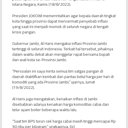
Istana Negara, Kamis (18/8/2022).
Presiden JOKOWI memerintahkan agar kepala daerah tingkat
kota hingga provinsi dapat mencermati penyebab inflasi
yang saat ini menjadi momok di seluruh negara di tengah
krisis pangan.
Gubernur Jambi, Al Haris mengakui inflasi Provinsi Jambi
tertinggi di seluruh Indonesia. Terkait hal tersebut, pihaknya
dalam waktu dekat akan menggelar rapat bersama bupati
dan wali kota se-Provinsi Jambi.
“Persoalan ini saya minta semua tim satgas pangan di
daerah diaktifkan kembali dan pantau betul harga per hari di
komoditi yang ada Provinsi Jambi,” ujarnya, Jumat
(19/8/2022).
Al Haris juga mengatakan, kenaikan inflasi di Jambi
disebabkan adanya kenaikan harga komoditas cabai dan
telur ayam boiler beberapa waktu lalu.
“Saat tim BPS turun cek harga cabai masih tinggi mencapai Rp
90 ribu per kilogram,” ungkapnya. (Iz)