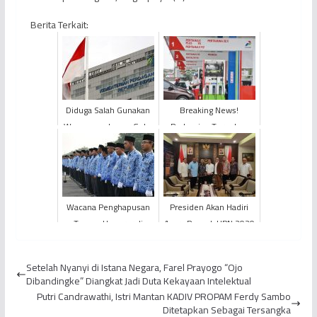
Berita Terkait:
Diduga Salah Gunakan
Breaking News!
Wewenang Impor Gula,
Pertamina Turunkan
Kantor KEMENDAG RI
Harga BBM Non Subsidi
Digeledah
Per 1 Oktober 2022
Wacana Penghapusan
Presiden Akan Hadiri
Tenaga Honorer di
Acara Puncak HPN 2020
November 2023
di Banjarmasin
Dibatalkan
Setelah Nyanyi di Istana Negara, Farel Prayogo “Ojo
Dibandingke” Diangkat Jadi Duta Kekayaan Intelektual
Putri Candrawathi, Istri Mantan KADIV PROPAM Ferdy Sambo
Ditetapkan Sebagai Tersangka