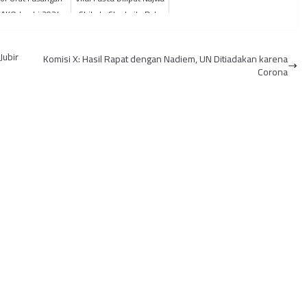
WAKO Jambi 2024
Shihab, Stockpile Batu
smi Diumumkan
Bara di Kawasan Candi
Muaro Jambi Se...
Jubir
Komisi X: Hasil Rapat dengan Nadiem, UN Ditiadakan karena
Corona