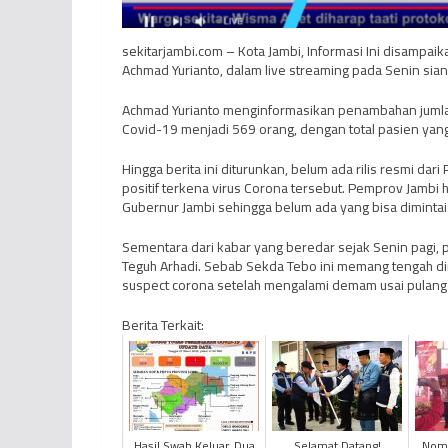
sekitarjambi.com – Kota Jambi, Informasi Ini disampai
Achmad Yurianto, dalam live streaming pada Senin sia
Achmad Yurianto menginformasikan penambahan jumlah k
Covid-19 menjadi 569 orang, dengan total pasien yan
Hingga berita ini diturunkan, belum ada rilis resmi dar
positif terkena virus Corona tersebut. Pemprov Jambi h
Gubernur Jambi sehingga belum ada yang bisa dimintai
Sementara dari kabar yang beredar sejak Senin pagi, 
Teguh Arhadi. Sebab Sekda Tebo ini memang tengah dira
suspect corona setelah mengalami demam usai pulang m
Berita Terkait:
Hasil Swab Keluar, Dua
Selamat Datang!
Nomo