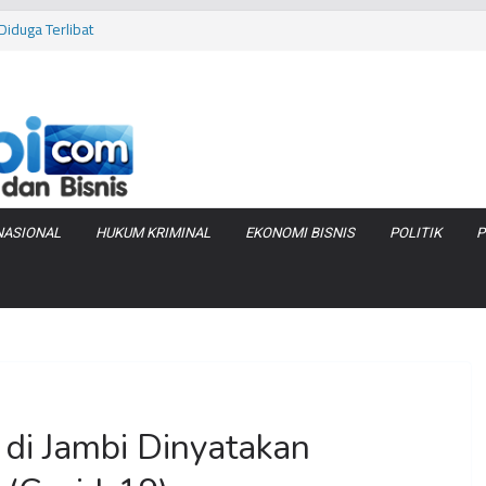
iduga Terlibat
 Bara di KCBN
rtamax Jadi Rp
Anggaran
va Zenix di
NASIONAL
HUKUM KRIMINAL
EKONOMI BISNIS
POLITIK
P
n di Jambi Dinyatakan