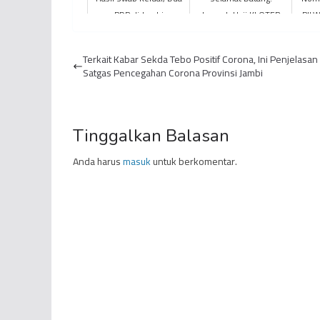
PDP di Jambi
Jemaah Haji KLOTER
PIL
Dinyatakan Negatif Virus
Perdana Provinsi Jambi
Re
Corona
BTH 13 Tiba di Tanah
Terkait Kabar Sekda Tebo Positif Corona, Ini Penjelasan 
Air
Satgas Pencegahan Corona Provinsi Jambi
Tinggalkan Balasan
Anda harus
masuk
untuk berkomentar.