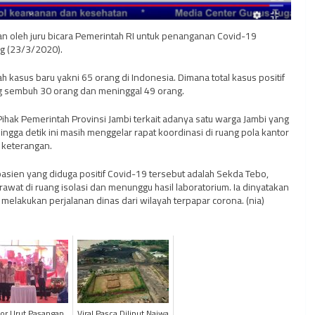
kan oleh juru bicara Pemerintah RI untuk penanganan Covid-19
ng (23/3/2020).
asus baru yakni 65 orang di Indonesia. Dimana total kasus positif
g sembuh 30 orang dan meninggal 49 orang.
i Pihak Pemerintah Provinsi Jambi terkait adanya satu warga Jambi yang
ingga detik ini masih menggelar rapat koordinasi di ruang pola kantor
 keterangan.
pasien yang diduga positif Covid-19 tersebut adalah Sekda Tebo,
wat di ruang isolasi dan menunggu hasil laboratorium. Ia dinyatakan
elakukan perjalanan dinas dari wilayah terpapar corona. (nia)
r Urut Pasangan
Viral Pasca Diliput Najwa