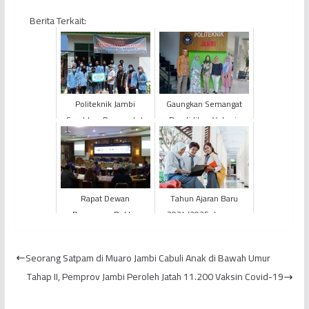
Berita Terkait:
Politeknik Jambi
Gaungkan Semangat
Serahkan Dana untuk
Pendidikan Vokasi,
Korban Kebakaran Desa
Politeknik Jambi
Purwodadi
Gandeng JEKTV
Rapat Dewan
Tahun Ajaran Baru
Pengawas, Rektor
2024/2025, Jurusan
Sampaikan Pencapaian
IPA, IPS dan Bahasa
Universitas Jambi
Jenjang SMA Dihapus
Seorang Satpam di Muaro Jambi Cabuli Anak di Bawah Umur
Tahap II, Pemprov Jambi Peroleh Jatah 11.200 Vaksin Covid-19