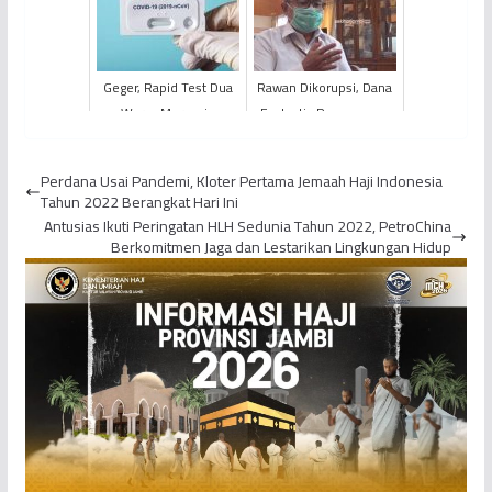
2017-2018 Meninggal
Dekati Angka 100
Dunia di ...
Geger, Rapid Test Dua
Rawan Dikorupsi, Dana
Warga Merangin
Fantastis Penanganan
Tunjukkan Hasil Positif
Covid-19 Dikawal BPKP
Virus Corona
Perdana Usai Pandemi, Kloter Pertama Jemaah Haji Indonesia
Tahun 2022 Berangkat Hari Ini
Antusias Ikuti Peringatan HLH Sedunia Tahun 2022, PetroChina
Berkomitmen Jaga dan Lestarikan Lingkungan Hidup