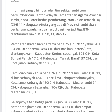
2022.
Informasi yang dihimpun oleh tim sekitarjambi.com
bersumber dari Kantor Wilayah Kementerian Agama Provinsi
Jambi, pada kloter kedua pemberangkatan Calon Jemaah Haji
(CJH) 11 Kabupaten/Kota yang ada di Provinsi Jambi akan
berlangsung selama tiga hari, dibagi menjadi tiga BTH
diantaranya yakni BTH 10, 11, dan 12.
Pemberangkatan hari pertama pada 25 Juni 2022 yakni BTH
10, diikuti sebanyak 454 CJH dari lima kabupaten/kota,
diantanya yakni Kabupaten Kerinci sebanyak 121 CJH, Kota
Sungai Penuh 47 CJH, Kabupaten Tanjab Barat137 CJH, dan
Kota Jambi sebanyak 119 CJH.
Kemudian hari kedua pada 26 Juni 2022 disusul oleh BTH 11,
diikuti sebanyak 454 CJH dari lima kabupaten/kota yakni,
Kota Jambi sebanyak 190 CJH, Kabupaten Muaro Jambi 74
CJH, Kabupaten Batanghari 104 CJH, dan Kabupaten
Merangin 79 CJH.
Selanjutnya hari ketiga pada 27 Juni 2022 oleh BTH 12,
pemberangkatan diikuti sebanyak 437 CJH dari empat
kabupaten/kota, diantaranya yakni Kabupaten Sarolangun