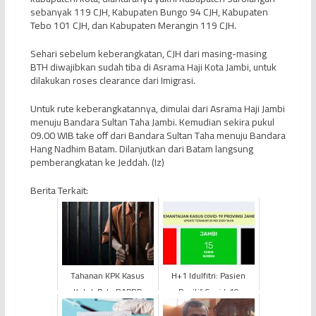
sebanyak 119 CJH, Kabupaten Bungo 94 CJH, Kabupaten
Tebo 101 CJH, dan Kabupaten Merangin 119 CJH.
Sehari sebelum keberangkatan, CJH dari masing-masing
BTH diwajibkan sudah tiba di Asrama Haji Kota Jambi, untuk
dilakukan roses clearance dari Imigrasi.
Untuk rute keberangkatannya, dimulai dari Asrama Haji Jambi
menuju Bandara Sultan Taha Jambi. Kemudian sekira pukul
09.00 WIB take off dari Bandara Sultan Taha menuju Bandara
Hang Nadhim Batam. Dilanjutkan dari Batam langsung
pemberangkatan ke Jeddah. (Iz)
Berita Terkait:
Tahanan KPK Kasus
H+1 Idulfitri: Pasien
Ketok Palu RAPBD
Positif Covid-19
Provinsi Jambi Tahun
Bertambah dan Hampir