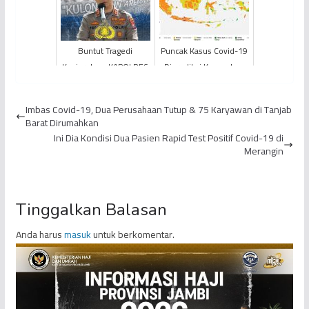
Buntut Tragedi
Puncak Kasus Covid-19
Kanjuruhan, KAPOLRES
Diprediksi Kemenkes
Malang Dicopot
Hingga Tiga Pekan ke
Depan
Imbas Covid-19, Dua Perusahaan Tutup & 75 Karyawan di Tanjab
Barat Dirumahkan
Ini Dia Kondisi Dua Pasien Rapid Test Positif Covid-19 di
Merangin
Tinggalkan Balasan
Anda harus
masuk
untuk berkomentar.