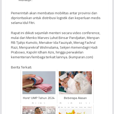
Pemerintah akan membatasi mobilitas antar provinsi dan
diprioritaskan untuk distribusi logistik dan keperluan medis
selama Idul Fitri.
Rapat ini diikuti sejumlah menteri secara video conference,
mulai dari Menko Marves Luhut Binsar Pandjaitan, Menpan
RB Tjahjo Kumolo, Menaker Ida Fauziyah, Menag Fachrul
Razi, Menparekraf Wishnutama, Sekjen Kemendagri Hadi
Prabowo, Kapolri Idham Azis, hingga perwakilan
kementerian/lembaga terkait lainnya. (kumparan.com)
Berita Terkait:
Hore! UMP Tahun 2024
Beberapa Alasan
Bakal Naik
Banyak Orang Menikah
Usai Hari Raya Idulfitri