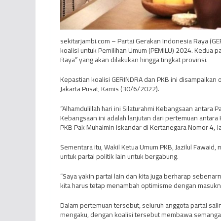
sekitarjambi.com – Partai Gerakan Indonesia Raya (
koalisi untuk Pemilihan Umum (PEMILU) 2024. Kedua pa
Raya” yang akan dilakukan hingga tingkat provinsi.
Kepastian koalisi GERINDRA dan PKB ini disampaikan o
Jakarta Pusat, Kamis (30/6/2022).
“Alhamdulillah hari ini Silaturahmi Kebangsaan antara
Kebangsaan ini adalah lanjutan dari pertemuan anta
PKB Pak Muhaimin Iskandar di Kertanegara Nomor 4, J
Sementara itu, Wakil Ketua Umum PKB, Jazilul Fawai
untuk partai politik lain untuk bergabung.
“Saya yakin partai lain dan kita juga berharap sebenar
kita harus tetap menambah optimisme dengan masuknya p
Dalam pertemuan tersebut, seluruh anggota partai sal
mengaku, dengan koalisi tersebut membawa semanga