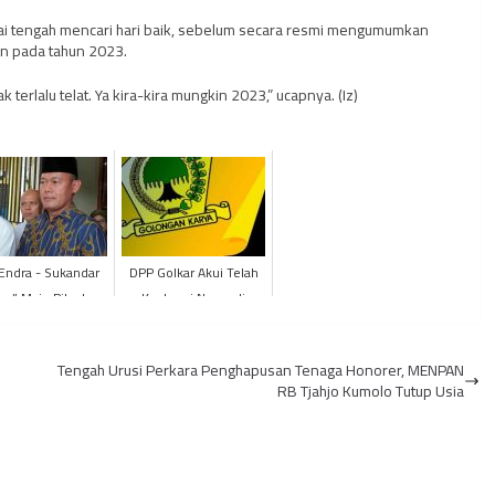
partai tengah mencari hari baik, sebelum secara resmi mengumumkan
an pada tahun 2023.
ak terlalu telat. Ya kira-kira mungkin 2023,” ucapnya. (Iz)
Endra - Sukandar
DPP Golkar Akui Telah
ap” Maju Pilgub
Kantongi Nama di
Jambi 2020
Pilgub, Siapa Dia?
Tengah Urusi Perkara Penghapusan Tenaga Honorer, MENPAN
RB Tjahjo Kumolo Tutup Usia