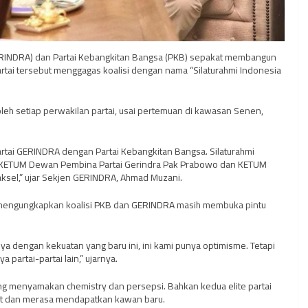
GERINDRA) dan Partai Kebangkitan Bangsa (PKB) sepakat membangun
rtai tersebut menggagas koalisi dengan nama “Silaturahmi Indonesia
leh setiap perwakilan partai, usai pertemuan di kawasan Senen,
 Partai GERINDRA dengan Partai Kebangkitan Bangsa. Silaturahmi
ra KETUM Dewan Pembina Partai Gerindra Pak Prabowo dan KETUM
aksel,” ujar Sekjen GERINDRA, Ahmad Muzani.
d, mengungkapkan koalisi PKB dan GERINDRA masih membuka pintu
nya dengan kekuatan yang baru ini, ini kami punya optimisme. Tetapi
artai-partai lain,” ujarnya.
ing menyamakan chemistry dan persepsi. Bahkan kedua elite partai
t dan merasa mendapatkan kawan baru.