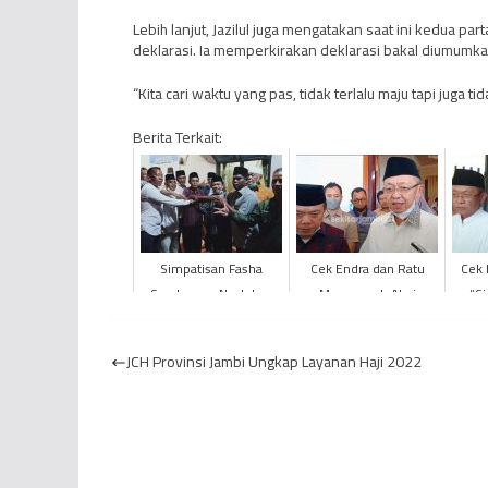
Lebih lanjut, Jazilul juga mengatakan saat ini kedua 
deklarasi. Ia memperkirakan deklarasi bakal diumumk
“Kita cari waktu yang pas, tidak terlalu maju tapi juga tid
Berita Terkait:
Simpatisan Fasha
Cek Endra dan Ratu
Cek 
Sarolangun Nyatakan
Munawaroh Akui
“Si
Dukung Haris-Sani
Kekalahannya di Pilgub
Jambi
JCH Provinsi Jambi Ungkap Layanan Haji 2022