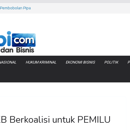
as Pembobolan Pipa
uhi Inflasi Jambi
bi Keracunan
 Produksi Air
 Tanjung Jabung
NASIONAL
HUKUM KRIMINAL
EKONOMI BISNIS
POLITIK
P
KB Berkoalisi untuk PEMILU