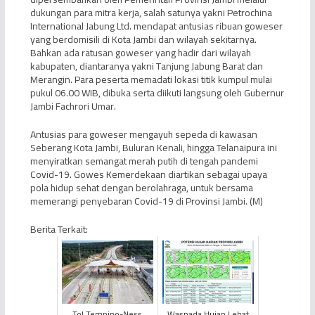
dukungan para mitra kerja, salah satunya yakni Petrochina
International Jabung Ltd. mendapat antusias ribuan goweser
yang berdomisili di Kota Jambi dan wilayah sekitarnya.
Bahkan ada ratusan goweser yang hadir dari wilayah
kabupaten, diantaranya yakni Tanjung Jabung Barat dan
Merangin. Para peserta memadati lokasi titik kumpul mulai
pukul 06.00 WIB, dibuka serta diikuti langsung oleh Gubernur
Jambi Fachrori Umar.
Antusias para goweser mengayuh sepeda di kawasan
Seberang Kota Jambi, Buluran Kenali, hingga Telanaipura ini
menyiratkan semangat merah putih di tengah pandemi
Covid-19. Gowes Kemerdekaan diartikan sebagai upaya
pola hidup sehat dengan berolahraga, untuk bersama
memerangi penyebaran Covid-19 di Provinsi Jambi. (M)
Berita Terkait:
Tol Tempino-Ness
Waspada Hujan Lebat