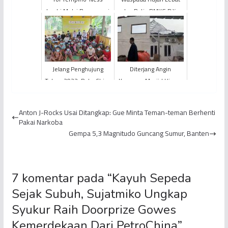
Jambi Mulai Beroperasi
dan Petir, BMKG Rilis
Pada 14 September
Peringatan Dini Cuaca
2025, Perjalanan
Jambi
Bayung Len...
Jelang Penghujung
Diterjang Angin
Tahun 2022, PetroChina
Kencang, Masjid Hingga
Berikan Layanan
Rumah Warga di Kenali
Kesehatan dan
Asam Bawah Rusak
Anton J-Rocks Usai Ditangkap: Gue Minta Teman-teman Berhenti
Pendidikan Kep...
Pakai Narkoba
Gempa 5,3 Magnitudo Guncang Sumur, Banten
7 komentar pada “
Kayuh Sepeda
Sejak Subuh, Sujatmiko Ungkap
Syukur Raih Doorprize Gowes
Kemerdekaan Dari PetroChina
”