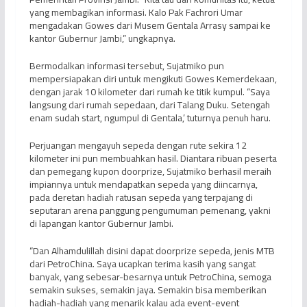
yang membagikan informasi. Kalo Pak Fachrori Umar
mengadakan Gowes dari Musem Gentala Arrasy sampai ke
kantor Gubernur Jambi,” ungkapnya.
Bermodalkan informasi tersebut, Sujatmiko pun
mempersiapakan diri untuk mengikuti Gowes Kemerdekaan,
dengan jarak 10 kilometer dari rumah ke titik kumpul. “Saya
langsung dari rumah sepedaan, dari Talang Duku. Setengah
enam sudah start, ngumpul di Gentala,’ tuturnya penuh haru.
Perjuangan mengayuh sepeda dengan rute sekira 12
kilometer ini pun membuahkan hasil. Diantara ribuan peserta
dan pemegang kupon doorprize, Sujatmiko berhasil meraih
impiannya untuk mendapatkan sepeda yang diincarnya,
pada deretan hadiah ratusan sepeda yang terpajang di
seputaran arena panggung pengumuman pemenang, yakni
di lapangan kantor Gubernur Jambi.
“Dan Alhamdulillah disini dapat doorprize sepeda, jenis MTB
dari PetroChina. Saya ucapkan terima kasih yang sangat
banyak, yang sebesar-besarnya untuk PetroChina, semoga
semakin sukses, semakin jaya. Semakin bisa memberikan
hadiah-hadiah yang menarik kalau ada event-event