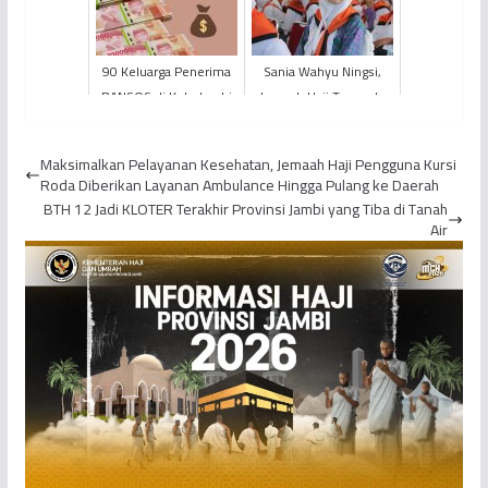
90 Keluarga Penerima
Sania Wahyu Ningsi,
BANSOS di Kota Jambi
Jemaah Haji Termuda
Diduga Terlibat Judi
se-Indonesia Tahun
Online, Bantuan
2023 Asal Provinsi
Maksimalkan Pelayanan Kesehatan, Jemaah Haji Pengguna Kursi
Langsu...
Jambi
Roda Diberikan Layanan Ambulance Hingga Pulang ke Daerah
BTH 12 Jadi KLOTER Terakhir Provinsi Jambi yang Tiba di Tanah
Air