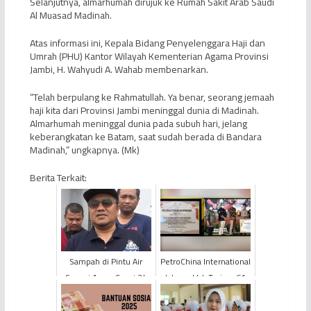
Selanjutnya, almarhumah dirujuk ke Rumah Sakit Arab Saudi
Al Muasad Madinah.
Atas informasi ini, Kepala Bidang Penyelenggara Haji dan
Umrah (PHU) Kantor Wilayah Kementerian Agama Provinsi
Jambi, H. Wahyudi A. Wahab membenarkan.
“Telah berpulang ke Rahmatullah. Ya benar, seorang jemaah
haji kita dari Provinsi Jambi meninggal dunia di Madinah.
Almarhumah meninggal dunia pada subuh hari, jelang
keberangkatan ke Batam, saat sudah berada di Bandara
Madinah,” ungkapnya. (Mk)
Berita Terkait:
Sampah di Pintu Air
PetroChina International
Sungai Asam Capai 24
Jabung Ltd. Terima 61
Ton Per Bulan
Bidang dari Kantor
Pertanahan Tanjung ...