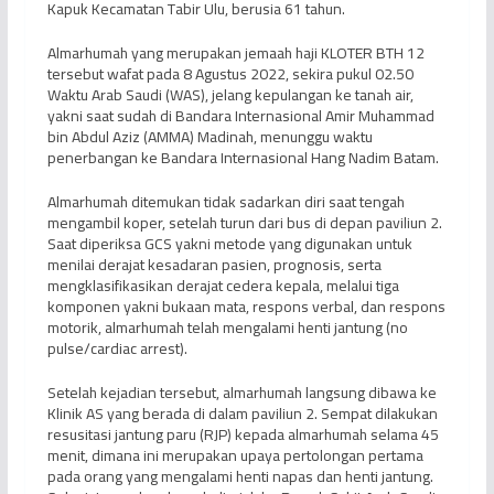
Kapuk Kecamatan Tabir Ulu, berusia 61 tahun.
Almarhumah yang merupakan jemaah haji KLOTER BTH 12
tersebut wafat pada 8 Agustus 2022, sekira pukul 02.50
Waktu Arab Saudi (WAS), jelang kepulangan ke tanah air,
yakni saat sudah di Bandara Internasional Amir Muhammad
bin Abdul Aziz (AMMA) Madinah, menunggu waktu
penerbangan ke Bandara Internasional Hang Nadim Batam.
Almarhumah ditemukan tidak sadarkan diri saat tengah
mengambil koper, setelah turun dari bus di depan paviliun 2.
Saat diperiksa GCS yakni metode yang digunakan untuk
menilai derajat kesadaran pasien, prognosis, serta
mengklasifikasikan derajat cedera kepala, melalui tiga
komponen yakni bukaan mata, respons verbal, dan respons
motorik, almarhumah telah mengalami henti jantung (no
pulse/cardiac arrest).
Setelah kejadian tersebut, almarhumah langsung dibawa ke
Klinik AS yang berada di dalam paviliun 2. Sempat dilakukan
resusitasi jantung paru (RJP) kepada almarhumah selama 45
menit, dimana ini merupakan upaya pertolongan pertama
pada orang yang mengalami henti napas dan henti jantung.