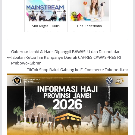
Thailand Untuk Buka
Cara Mengecek Struktur
Puas...
B...
SKK Migas - KKKS
Tips Sederhana
PetroChina Makan Siang
Detoksifikasi Tubuh
Sambil Ngobrol
Setelah Libur Panjang
Upstream dengan
Lebaran
Gubernur Jambi Al Haris Dipanggil BAWASLU dan Dicopot dari
Ratusan Mahasi...
Jabatan Ketua Tim Kampanye Daerah CAPRES CAWASPRES RI
Prabowo-Gibran
TikTok Shop Bakal Gabung ke E-Commerce Tokopedia