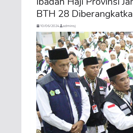
Ibadah Haji Provinsi 
BTH 28 Diberangkatka
10/06/2024
adminsj