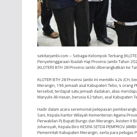
sekitarjambi.com – Sebagai Kelompok Terbang (KLOTER
Penyelenggaraan Ibadah Haji Provinsi Jambi Tahun 20
(KLOTER) BTH 28 Provinsi Jambi diberangkatkan ke Tan
KLOTER BTH 28 Provinsi Jambi ini memiliki 424 JCH, b
Merangin, 196 jemaah asal Kabupaten Tebo, 4 orang P
tersebut, terdapat satu jemaah dadakan, alias menda
Maryulis Ali Hasan, berusia 62 tahun, asal Kabupaten T
Hadir dalam acara seremonial pelepasan pemberangkat
Sani, Kepala Kantor Wilayah Kementerian Agama Provinsi
Perwakilan Pj Bupati Bungo dan Merangin, Asisten 
Johansyah, Kepala Biro KESRA SETDA PEMPROV JAMBI 
Pemerintah Kabupaten Merangin, serta para petugas PP