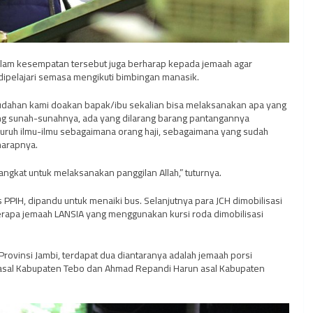
 dalam kesempatan tersebut juga berharap kepada jemaah agar
dipelajari semasa mengikuti bimbingan manasik.
mudahan kami doakan bapak/ibu sekalian bisa melaksanakan apa yang
ng sunah-sunahnya, ada yang dilarang barang pantangannya
luruh ilmu-ilmu sebagaimana orang haji, sebagaimana yang sudah
harapnya.
angkat untuk melaksanakan panggilan Allah,” tuturnya.
 PPIH, dipandu untuk menaiki bus. Selanjutnya para JCH dimobilisasi
apa jemaah LANSIA yang menggunakan kursi roda dimobilisasi
rovinsi Jambi, terdapat dua diantaranya adalah jemaah porsi
i asal Kabupaten Tebo dan Ahmad Repandi Harun asal Kabupaten