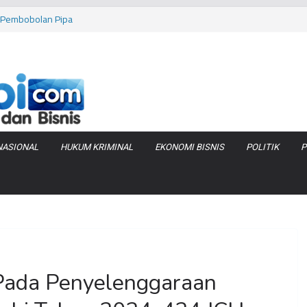
 Tanjung Jabung
as Pembobolan Pipa
uhi Inflasi Jambi
bi Keracunan
 Produksi Air
NASIONAL
HUKUM KRIMINAL
EKONOMI BISNIS
POLITIK
P
 Pada Penyelenggaraan