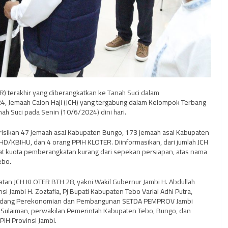
) terakhir yang diberangkatkan ke Tanah Suci dalam
24, Jemaah Calon Haji (JCH) yang tergabung dalam Kelompok Terbang
ah Suci pada Senin (10/6/2024) dini hari.
erisikan 47 jemaah asal Kabupaten Bungo, 173 jemaah asal Kabupaten
HD/KBIHU, dan 4 orang PPIH KLOTER. Diinformasikan, dari jumlah JCH
pat kuota pemberangkatan kurang dari sepekan persiapan, atas nama
ebo.
an JCH KLOTER BTH 28, yakni Wakil Gubernur Jambi H. Abdullah
 Jambi H. Zoztafia, Pj Bupati Kabupaten Tebo Varial Adhi Putra,
II Bidang Perekonomian dan Pembangunan SETDA PEMPROV Jambi
Sulaiman, perwakilan Pemerintah Kabupaten Tebo, Bungo, dan
IH Provinsi Jambi.