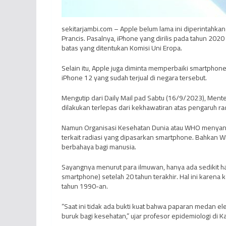
sekitarjambi.com – Apple belum lama ini diperintahk
Prancis. Pasalnya, iPhone yang dirilis pada tahun 2020 i
batas yang ditentukan Komisi Uni Eropa.
Selain itu, Apple juga diminta memperbaiki smartphone 
iPhone 12 yang sudah terjual di negara tersebut.
Mengutip dari Daily Mail pad Sabtu (16/9/2023), Menter
dilakukan terlepas dari kekhawatiran atas pengaruh r
Namun Organisasi Kesehatan Dunia atau WHO menyan
terkait radiasi yang dipasarkan smartphone. Bahkan 
berbahaya bagi manusia.
Sayangnya menurut para ilmuwan, hanya ada sedikit hal
smartphone) setelah 20 tahun terakhir. Hal ini karen
tahun 1990-an.
“Saat ini tidak ada bukti kuat bahwa paparan medan 
buruk bagi kesehatan,” ujar profesor epidemiologi di Ka