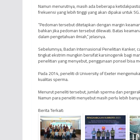
Namun menurutnya, masih ada beberapa ketidakpastian 
frekuensi yang lebih tinggi yang akan dipakai untuk 5G.
“Pedoman tersebut ditetapkan dengan margin keamana
bahkan jika pedoman tersebut dilewati. Batas keama
dalam pengetahuan ilmiah,” jelasnya.
Sebelumnya, Badan Internasional Penelitian Kanker, 
tingkat ekstrim mungkin bersifat karsinogenik bagi man
penelitian yang menyebut, penggunaan ponsel bisa m
Pada 2014, peneliti di University of Exeter mengem
kualitas sperma.
Menurut peneliti tersebut, jumlah sperma dan perger
Namun para peneliti menyebut masih perlu lebih banyak 
Berita Terkait: