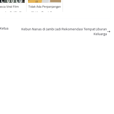
asca Viral Film
Tidak Ada Perpanjangan
enter Netflix "Ice
Waktu, Pendaftaran
 Pengacara Jessica
PPPK dan CPNS 2023
o Akan Ajukan ...
Ditutup Hari Ini
 Ketua
Kebun Nanas di Jambi Jadi Rekomendasi Tempat Liburan
Keluarga