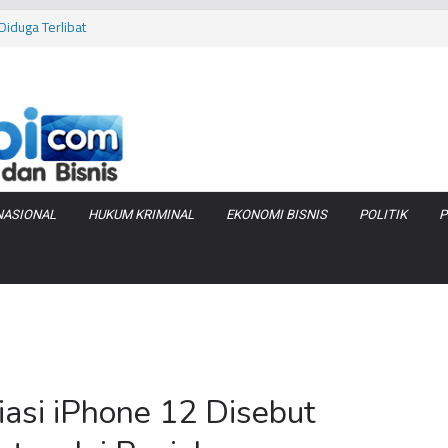
iduga Terlibat
 Bara di KCBN
rtamax Jadi Rp
Anggaran
va Zenix di
NASIONAL
HUKUM KRIMINAL
EKONOMI BISNIS
POLITIK
P
iasi iPhone 12 Disebut