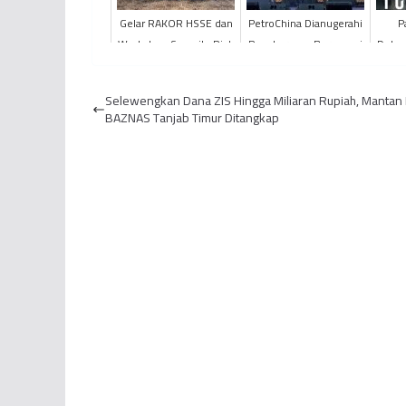
Gelar RAKOR HSSE dan
PetroChina Dianugerahi
P
Workshop Security Risk
Penghargaan Bergengsi
Dokum
Assessment, PEP
Subroto 2023
Cold",
Pendopo Field Perkuat
Wongs
Selewengkan Dana ZIS Hingga Miliaran Rupiah, Mantan
Sin...
BAZNAS Tanjab Timur Ditangkap