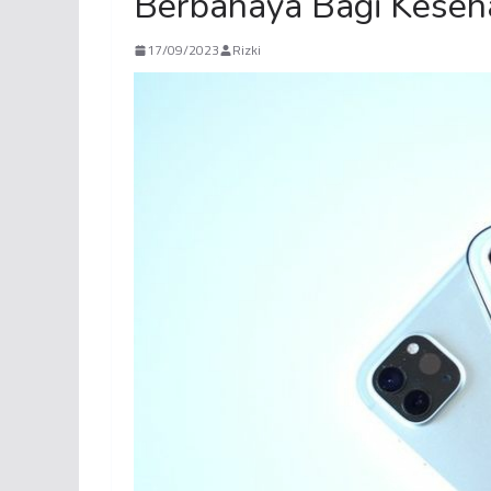
Berbahaya Bagi Keseha
17/09/2023
Rizki