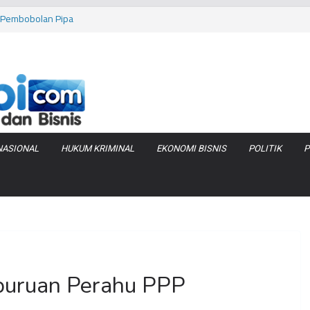
as Pembobolan Pipa
uhi Inflasi Jambi
bi Keracunan
 Produksi Air
 Tanjung Jabung
NASIONAL
HUKUM KRIMINAL
EKONOMI BISNIS
POLITIK
P
buruan Perahu PPP