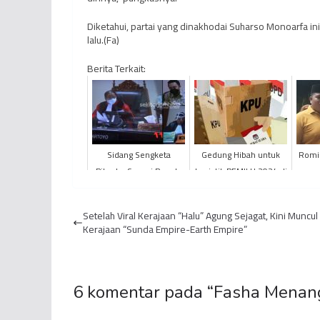
Diketahui, partai yang dinakhodai Suharso Monoarfa ini
lalu.(Fa)
Berita Terkait:
Sidang Sengketa
Gedung Hibah untuk
Romi 
Pilwako Sungai Penuh,
Logistik PEMILU 2024 di
Ahmadi-Santoni Dinilai
Tebo Diduga Tak Layak
Lakukan Pelanggaran
Pakai
Setelah Viral Kerajaan “Halu” Agung Sejagat, Kini Muncul 
Admi...
Kerajaan “Sunda Empire-Earth Empire”
6 komentar pada “
Fasha Menan