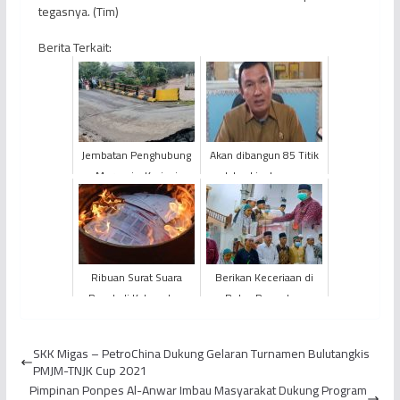
tegasnya. (Tim)
Berita Terkait:
Jembatan Penghubung
Akan dibangun 85 Titik
Merangin-Kerinci
Jalan Lingkungan
Amblas Akibat Banjir,
Dengan Anggaran 20
Pengendara Lewati Jalur
Miliar Rupiah, Mana saja
Al...
L...
Ribuan Surat Suara
Berikan Keceriaan di
Rusak di Kabupaten
Bulan Ramadan,
Muaro Jambi
PetroChina Berikan
Dimusnahkan
Bingkisan Kepada 100
SKK Migas – PetroChina Dukung Gelaran Turnamen Bulutangkis
Anak Yati...
PMJM-TNJK Cup 2021
Pimpinan Ponpes Al-Anwar Imbau Masyarakat Dukung Program