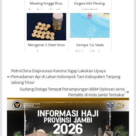
Mewing hingga Rizz,
Gegara Istri Flexing,
Tren Bahasa Gaul Gen
KASUBAG
Alpha
KEMENSETNEG
Langsung Dicopot Dari
Jabatannya
Mengenal 2 Obat Virus
Gempa 7,4 Skala
Corona yang
Ritcher di Banten
Dipersiapkan
Berpotensi Picu
Pemerintah
Gelombang Tsunami
PetroChina Diapresiasi Karena Sigap Lakukan Upaya
Pemadaman Api di Lahan Kelompok Tani Kabupaten Tanjung
Jabung Timur
Gudang Diduga Tempat Penampungan BBM Oplosan Jenis
Pertalite di Kota Jambi Terbakar