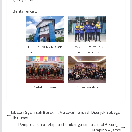
Berita Terkait:
HUT ke-78 RI, Ribuan
HIMATRIK Politeknik
Napi di Lapas Jambi
Jambi Rutin Gelar Kuliah
Peroleh Usulan Remisi
Lapangan
Cetak Lulusan
Apresiasi dan
Berkualitas, Universitas
Tingkatkan Kompetensi
Jambi Wisuda 1.726
Jurnalis, Pertamina Hulu
Mahasiswa/i
Rokan Regional
Jabatan Syahirsah Berakhir, Mulawarmansyah Ditunjuk Sebagai
Sumatera ...
Plh Bupati
Pemprov Jambi Tetapkan Pembangunan Jalan Tol Betung –
Tempino – Jambi