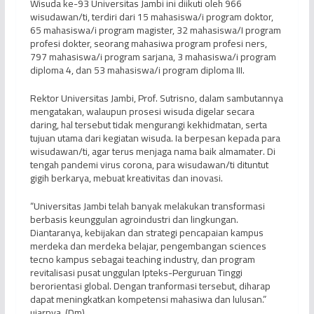
Wisuda ke-93 Universitas Jambi ini diikuti oleh 966
wisudawan/ti, terdiri dari 15 mahasiswa/i program doktor,
65 mahasiswa/i program magister, 32 mahasiswa/I program
profesi dokter, seorang mahasiwa program profesi ners,
797 mahasiswa/i program sarjana, 3 mahasiswa/i program
diploma 4, dan 53 mahasiswa/i program diploma III.
Rektor Universitas Jambi, Prof. Sutrisno, dalam sambutannya
mengatakan, walaupun prosesi wisuda digelar secara
daring, hal tersebut tidak mengurangi kekhidmatan, serta
tujuan utama dari kegiatan wisuda. Ia berpesan kepada para
wisudawan/ti, agar terus menjaga nama baik almamater. Di
tengah pandemi virus corona, para wisudawan/ti dituntut
gigih berkarya, mebuat kreativitas dan inovasi.
“Universitas Jambi telah banyak melakukan transformasi
berbasis keunggulan agroindustri dan lingkungan.
Diantaranya, kebijakan dan strategi pencapaian kampus
merdeka dan merdeka belajar, pengembangan sciences
tecno kampus sebagai teaching industry, dan program
revitalisasi pusat unggulan Ipteks-Perguruan Tinggi
berorientasi global. Dengan tranformasi tersebut, diharap
dapat meningkatkan kompetensi mahasiwa dan lulusan.”
ujarnya. (Dm)