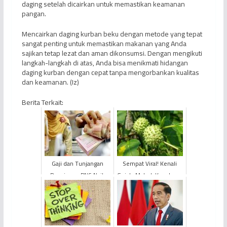
daging setelah dicairkan untuk memastikan keamanan
pangan.
Mencairkan daging kurban beku dengan metode yang tepat
sangat penting untuk memastikan makanan yang Anda
sajikan tetap lezat dan aman dikonsumsi. Dengan mengikuti
langkah-langkah di atas, Anda bisa menikmati hidangan
daging kurban dengan cepat tanpa mengorbankan kualitas
dan keamanan. (Iz)
Berita Terkait:
Gaji dan Tunjangan
Sempat Viral! Kenali
Pensiunan PNS Naik
Gejala Mabuk Kecubung
Tahun Depan, Berikut
yang Berpotensi
Syarat dan
Mematikan
Ketentuannya