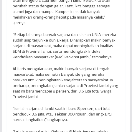
akan mengelola atau membangun Jambi kelak, kita akan
berubah status dengan gelar. Tentu kita bangga sebagai
alumni juga dan mampu. Kampus ini sudah banyak
melahirkan orang-orang hebat pada masanya kelak,”
ujarnya.
“Setiap tahunnya banyak sarjana dan lulusan UNJA, mereka
sudah siap terjun ke dunia kerja. Diharapkan makin banyak
sarjana di masyarakat, maka dapat meningkatkan kualitas
SDM di Provinsi Jambi, serta mendongkrak Indeks
Pendidikan Masyarakat (IPM) Provinsi Jambi,” tambahnya.
Al Haris mengutarakan, makin banyak sarjana di tengah
masyarakat, maka semakin banyak ide yang mereka
hasilkan untuk peningkatan kesejahteraan masyarakat. Ia
berharap, peningkatan jumlah sarjana di Provinsi Jambi yang
saat ini baru mencapai 8 persen, dari 3,6 juta total warga
Provinsi Jambi.
“Jumlah sarjana di Jambi saat ini baru 8 persen, dari total
penduduk 3,6 juta. Atau sekitar 300 ribuan, dan angka itu
harus ditingkatkan,” ungkapnya.
Pada kesempatan ini, Gubernur Al Haris juga membuka