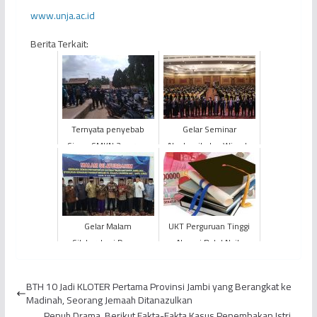
www.unja.ac.id
Berita Terkait:
Ternyata penyebab
Gelar Seminar
Siswa SMKN 3 serang
Akademik dan Wisuda
SMAN 8 Jambi Gegara
Daerah Periode II Tahun
Rebutan Pacar
2021/2022, Universitas
Terb...
Gelar Malam
UKT Perguruan Tinggi
Silaturahmi Dewan
Negeri Batal Naik
Penyantun, Rektor: Ini
Tonggak Bagi Kemajuan
BTH 10 Jadi KLOTER Pertama Provinsi Jambi yang Berangkat ke
UIN di Mas...
Madinah, Seorang Jemaah Ditanazulkan
Penuh Drama, Berikut Fakta-Fakta Kasus Penembakan Istri