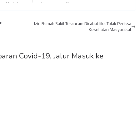
itasi Studi Banding
Provinsi Jambi, M.
ompok Tani Suka
Sanusi Resmi
 ke O2 Hidropo...
Mengundurkan Diri
an
Izin Rumah Sakit Terancam Dicabut Jika Tolak Periksa
Kesehatan Masyarakat
aran Covid-19, Jalur Masuk ke