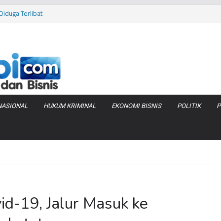
iduga Terlibat
 Bara di KCBN
rtamax Jadi Rp
Anggaran
va Zenix di
NASIONAL
HUKUM KRIMINAL
EKONOMI BISNIS
POLITIK
P
d-19, Jalur Masuk ke