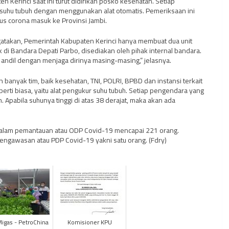
en Kerinci saat ini turut didirikan posko kesehatan. Setiap
suhu tubuh dengan menggunakan alat otomatis. Pemeriksaan ini
us corona masuk ke Provinsi Jambi.
gatakan, Pemerintah Kabupaten Kerinci hanya membuat dua unit
 di Bandara Depati Parbo, disediakan oleh pihak internal bandara.
 andil dengan menjaga dirinya masing-masing,” jelasnya.
banyak tim, baik kesehatan, TNI, POLRI, BPBD dan instansi terkait
eperti biasa, yaitu alat pengukur suhu tubuh. Setiap pengendara yang
Apabila suhunya tinggi di atas 38 derajat, maka akan ada
dalam pemantauan atau ODP Covid-19 mencapai 221 orang.
ngawasan atau PDP Covid-19 yakni satu orang. (Fdry)
igas - PetroChina
Komisioner KPU