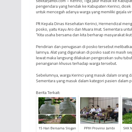
sekitarjambi.com – Kerinci, Tiga jalur masuk ke Kabupat
pengendara yang hendak ke Kabupaten Kerinci, dicek 
untuk mencegah adanya warga yang memiliki gejala vir
Plt Kepala Dinas Kesehatan Kerinci, Hermendizal men
posko, yaitu Kayu Aro dan Muara Imat. Sementara untuk
“Kita usaha bersama dan kita berharap masyarakat ikut
Pendirian dan penugasan di posko tersebut melibatkan 
lainnya. Alat yang digunakan di posko saat ini masih s
lewat maka langsung dilakukan pengecekan suhu tubuh. 
penanganan khusus terhadap warga tersebut.
Sebelumnya, warga Kerinci yang masuk dalam orang 
Sementara yang masuk dalam kategori pasien dalam pe
Berita Terkait:
15 Hari Bersama Slogan
PPIH Provinsi Jambi
SKK M