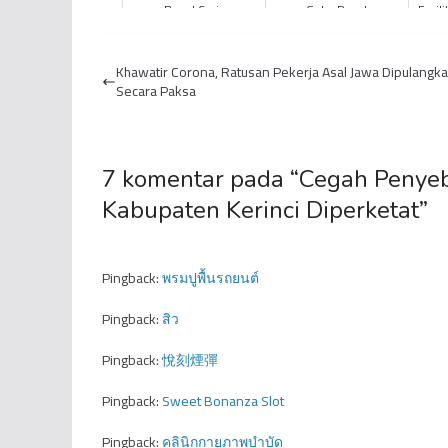
Bapel Ceria
Gelar Rapat
Fasil
Pemulangan Jemaah
Kel
Haji
Maju
Khawatir Corona, Ratusan Pekerja Asal Jawa Dipulangk
Secara Paksa
7 komentar pada “
Cegah Penyeb
Kabupaten Kerinci Diperketat
”
Pingback:
พรมปูพื้นรถยนต์
Pingback:
สิว
Pingback:
悅刻煙彈
Pingback:
Sweet Bonanza Slot
Pingback:
คลินิกกายภาพบำบัด