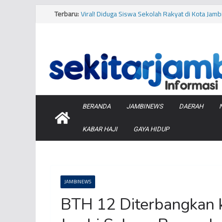
Skip
Terbaru:
Viral! Diduga Siswa Sekolah Rakyat di Kota Jam
to
Makanan
content
Musim Kemarau, PERUMDA Tirta Mayang Kurangi
Bersih
Tragis, Dua Bocah Diserang Buaya di Kabupaten
Barat
Terbongkar! Kios Pinggir Jalan Dijadikan Mark
Minyak Pertamina di Kota Jambi
Bukan Hanya Cabai, Jengkol Ternyata Ikut Pengar
BERANDA
JAMBINEWS
DAERAH
KABAR HAJI
GAYA HIDUP
JAMBINEWS
BTH 12 Diterbangkan k