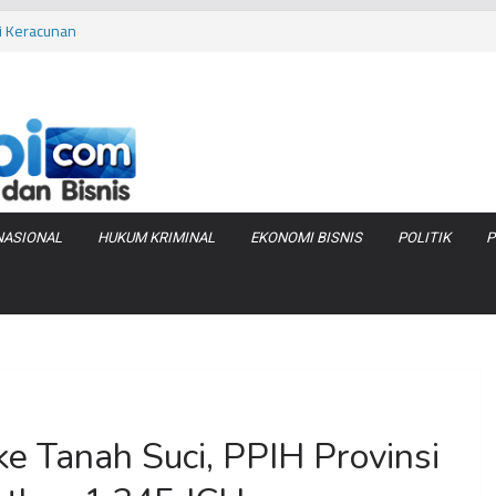
bi Keracunan
 Produksi Air
 Tanjung Jabung
as Pembobolan Pipa
uhi Inflasi Jambi
NASIONAL
HUKUM KRIMINAL
EKONOMI BISNIS
POLITIK
P
e Tanah Suci, PPIH Provinsi