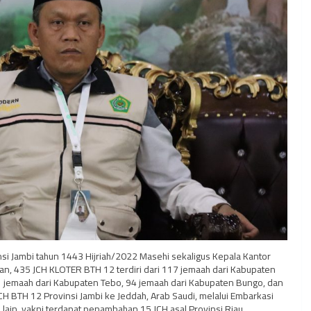
nsi Jambi tahun 1443 Hijriah/2022 Masehi sekaligus Kepala Kantor
n, 435 JCH KLOTER BTH 12 terdiri dari 117 jemaah dari Kabupaten
 jemaah dari Kabupaten Tebo, 94 jemaah dari Kabupaten Bungo, dan
BTH 12 Provinsi Jambi ke Jeddah, Arab Saudi, melalui Embarkasi
ain, yakni terdapat penambahan 15 JCH asal Provinsi Riau.