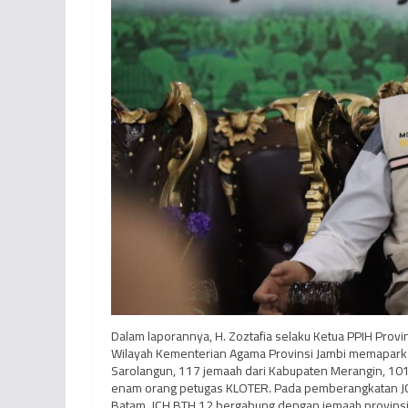
Dalam laporannya, H. Zoztafia selaku Ketua PPIH Provi
Wilayah Kementerian Agama Provinsi Jambi memaparka
Sarolangun, 117 jemaah dari Kabupaten Merangin, 101
enam orang petugas KLOTER. Pada pemberangkatan JCH 
Batam, JCH BTH 12 bergabung dengan jemaah provinsi l