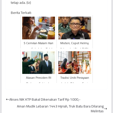
tetap ada. (Iz)
Berita Terkait:
5 Cemilan Malam Hari
Misteri, Copot Helmy
yang Sehat dan Tidak
Yahya dari Dirut TVRI,
Membuat Gemuk
Dewas Tak Dapat
Dihubungi?
Alasan Presiden RI
Tradisi Unik Perayaan
Prabowo Subianto
Imlek, Dilarang Cuci
Tunjuk WAMENTAN
Rambut Hingga
Sudaryono Jadi Kepala
Membersihkan Rumah
Akses NIK KTP Bakal Dikenakan Tarif Rp 1000,-
BGN
Aman Mudik Lebaran 1443 Hijriah, Truk Batu Bara Dilarang
Melintas