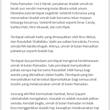
Pada Ramadan 1443 Hijriah, perjalanan ibadah umrah ke
tanah suci sendiri memang mulai dibuka untuk umum.
Diketahui pula terdapat segelintir selebriti Indonesia yang
menunaikan ibadah umrah baik bersama rekan maupun
keluarga besarnya. Selebriti tersebut seperti Dinar Candy,
Kartika Putri, Ririn Ekawati, dan Umi Pipik.
Terdapat sebuah hadis yang diriwayatkan oleh Ibnu Abbas,
dari Rasulullah Shallallahu ‘alaihi wa sallam bersabda, Fa inna
umrata fiihi takdilu khajjah. Artinya, umrah di bulan Ramadhan
pahalanya seperti ibadah haji.
Terdapat dua perbedaan pendapat mengenai keistimewaan
umrah di bulan Ramadan. Satu pendapat menyebutkan
pahala serupa haji bersama Rasulullah SAW hanya bagi
wanita yang dikisahkan dalam hadits. Pendapat yang lain
menyebutkan hal tersebut diperuntukkan bagi semua umat
muslim yang melaksanakan umrah di bulan Ramadan.
Seorang ahli fikih bermazhab Hambali, Ibnul Qayyim
rahimahullah mengatakan, masalah ini adalah masalah pilihan
semata. Kendati begitu, umrah di bulan Ramadan ini tidak
bisa menggantikan ibadah haji, kewajiban melaksanakan haji