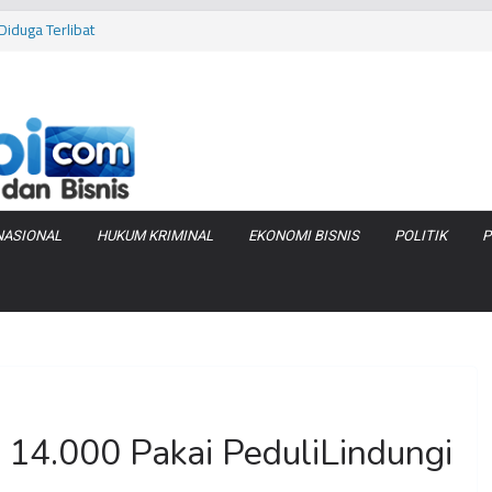
iduga Terlibat
 Bara di KCBN
rtamax Jadi Rp
Anggaran
va Zenix di
NASIONAL
HUKUM KRIMINAL
EKONOMI BISNIS
POLITIK
P
 14.000 Pakai PeduliLindungi