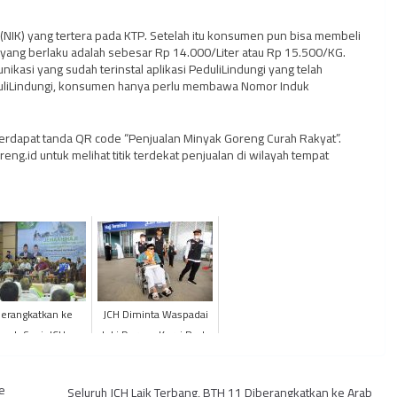
IK) yang tertera pada KTP. Setelah itu konsumen pun bisa membeli
) yang berlaku adalah sebesar Rp 14.000/Liter atau Rp 15.500/KG.
asi yang sudah terinstal aplikasi PeduliLindungi yang telah
PeduliLindungi, konsumen hanya perlu membawa Nomor Induk
terdapat tanda QR code “Penjualan Minyak Goreng Curah Rakyat”.
ng.id untuk melihat titik terdekat penjualan di wilayah tempat
erangkatkan ke
JCH Diminta Waspadai
anah Suci, JCH
Joki Dorong Kursi Roda
LOTER BTH 25
Ilegal di Masjidil Haram
alkan Asrama EHA
e
Seluruh JCH Laik Terbang, BTH 11 Diberangkatkan ke Arab
rovinsi Jambi