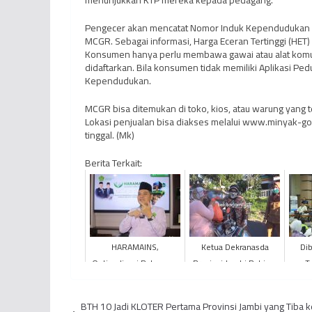
menunjukkan KTP mereka kepada pedagang.
Pengecer akan mencatat Nomor Induk Kependudukan (N
MCGR. Sebagai informasi, Harga Eceran Tertinggi (HET
Konsumen hanya perlu membawa gawai atau alat komunik
didaftarkan. Bila konsumen tidak memiliki Aplikasi 
Kependudukan.
MCGR bisa ditemukan di toko, kios, atau warung yang 
Lokasi penjualan bisa diakses melalui www.minyak-gore
tinggal. (Mk)
Berita Terkait:
HARAMAINS,
Ketua Dekranasda
Dib
Optimalisasi Pelayanan
Provinsi Jambi Rahima
T
Bagi Jemaah LANSIA
Fachrori Berikan
K
dan Disabilitas Provinsi
Bantuan Kemanusiaan
Tingg
BTH 10 Jadi KLOTER Pertama Provinsi Jambi yang Tiba k
Jambi
Kepada Ti...
P