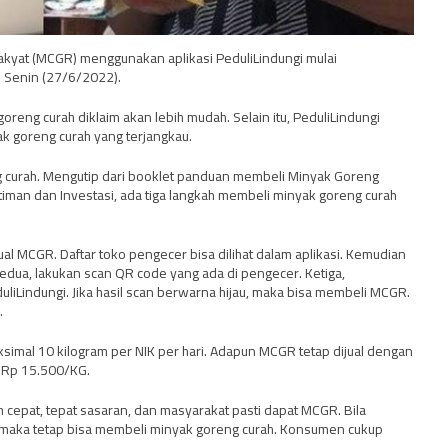
kyat (MCGR) menggunakan aplikasi PeduliLindungi mulai
ai Senin (27/6/2022).
oreng curah diklaim akan lebih mudah. Selain itu, PeduliLindungi
k goreng curah yang terjangkau.
 curah. Mengutip dari booklet panduan membeli Minyak Goreng
iman dan Investasi, ada tiga langkah membeli minyak goreng curah
l MCGR. Daftar toko pengecer bisa dilihat dalam aplikasi. Kemudian
. Kedua, lakukan scan QR code yang ada di pengecer. Ketiga,
duliLindungi. Jika hasil scan berwarna hijau, maka bisa membeli MCGR.
.
imal 10 kilogram per NIK per hari. Adapun MCGR tetap dijual dengan
u Rp 15.500/KG.
cepat, tepat sasaran, dan masyarakat pasti dapat MCGR. Bila
, maka tetap bisa membeli minyak goreng curah. Konsumen cukup