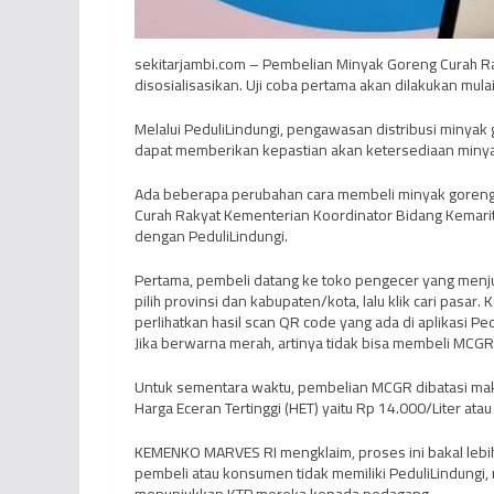
sekitarjambi.com – Pembelian Minyak Goreng Curah Ra
disosialisasikan. Uji coba pertama akan dilakukan mul
Melalui PeduliLindungi, pengawasan distribusi minyak g
dapat memberikan kepastian akan ketersediaan minya
Ada beberapa perubahan cara membeli minyak goreng
Curah Rakyat Kementerian Koordinator Bidang Kemarit
dengan PeduliLindungi.
Pertama, pembeli datang ke toko pengecer yang menjua
pilih provinsi dan kabupaten/kota, lalu klik cari pasar
perlihatkan hasil scan QR code yang ada di aplikasi Pe
Jika berwarna merah, artinya tidak bisa membeli MCGR
Untuk sementara waktu, pembelian MCGR dibatasi maks
Harga Eceran Tertinggi (HET) yaitu Rp 14.000/Liter ata
KEMENKO MARVES RI mengklaim, proses ini bakal lebih 
pembeli atau konsumen tidak memiliki PeduliLindungi