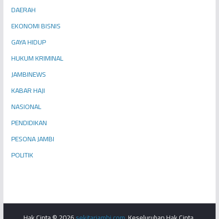
DAERAH
EKONOMI BISNIS
GAYA HIDUP
HUKUM KRIMINAL
JAMBINEWS
KABAR HAJI
NASIONAL
PENDIDIKAN
PESONA JAMBI
POLITIK
Hak Cipta © 2026
sekitarjambi.com
. Keseluruhan Hak Cipta.