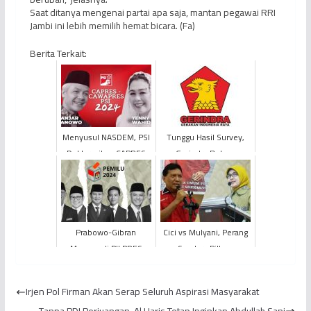
Saat ditanya mengenai partai apa saja, mantan pegawai RRI
Jambi ini lebih memilih hemat bicara. (Fa)
Berita Terkait:
Menyusul NASDEM, PSI
Tunggu Hasil Survey,
Deklarasikan CAPRES
Gerindra Belum
dan CAWAPRES 2024
Tentukan Arah
Prabowo-Gibran
Cici vs Mulyani, Perang
Menang di PILPRES
Saudara Pilbup
2024, Pasangan
Tanjabbar
CAPRES-CAWAPRES
Irjen Pol Firman Akan Serap Seluruh Aspirasi Masyarakat
Nomor Urut 1 dan 3
Tanpa PDI Perjuangan, Al Haris Tetap Inginkan Abdullah Sani