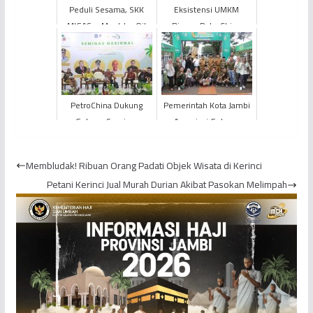
Peduli Sesama, SKK
Eksistensi UMKM
MIGAS – Montdor Oil
Binaan PetroChina
Tungkal Limited
Diharap Bantu Redam
Menyerahkan Bantuan
Laju Inflasi
Tahap Ke -...
PetroChina Dukung
Pemerintah Kota Jambi
Gelaran Seminar
Apresiasi Gelaran
Nasional Revitalisasi
Festival Ramadan PT
Kejayaan Komoditi
Pegadaian Area Jambi
Membludak! Ribuan Orang Padati Objek Wisata di Kerinci
Kelapa Dala...
Tahu...
Petani Kerinci Jual Murah Durian Akibat Pasokan Melimpah