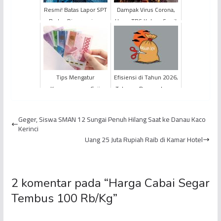
Resmi! Batas Lapor SPT
Dampak Virus Corona,
Badan Diperpanjang
Harga TBS Kelapa Sawit
hingga 31 Mei 2026
di Jambi Turun
Tips Mengatur
Efisiensi di Tahun 2026,
Keuangan agar Gaji
Tekanan Pemangkasan
Tidak Numpang Lewat
Anggaran PEMPROV
Jambi Capai Rp 1,5 Tril...
Geger, Siswa SMAN 12 Sungai Penuh Hilang Saat ke Danau Kaco
Kerinci
Uang 25 Juta Rupiah Raib di Kamar Hotel
2 komentar pada “
Harga Cabai Segar
Tembus 100 Rb/Kg
”