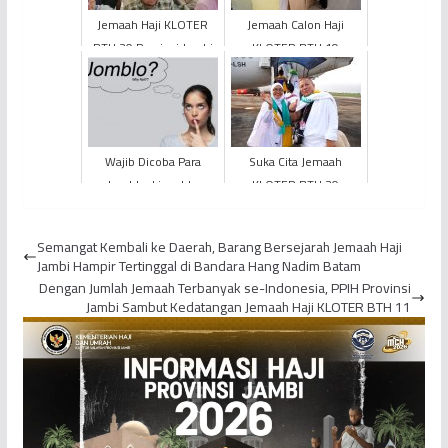
Jemaah Haji KLOTER
Jemaah Calon Haji
BTH 20 Provinsi Jambi
KLOTER BTH 19
Mulai Melaksanakan
Apresiasi Pelayanan
Shalat Arbain di
PPIH EHA Provinsi Jambi
Madinah
Wajib Dicoba Para
Suka Cita Jemaah
Jomblo, Lima Ide
KLOTER BTH 20
Menarik untuk Rayakan
Provinsi Jambi
Valentine
Diberangkatkan ke
Semangat Kembali ke Daerah, Barang Bersejarah Jemaah Haji
Tanah Suci
Jambi Hampir Tertinggal di Bandara Hang Nadim Batam
Dengan Jumlah Jemaah Terbanyak se-Indonesia, PPIH Provinsi
Jambi Sambut Kedatangan Jemaah Haji KLOTER BTH 11