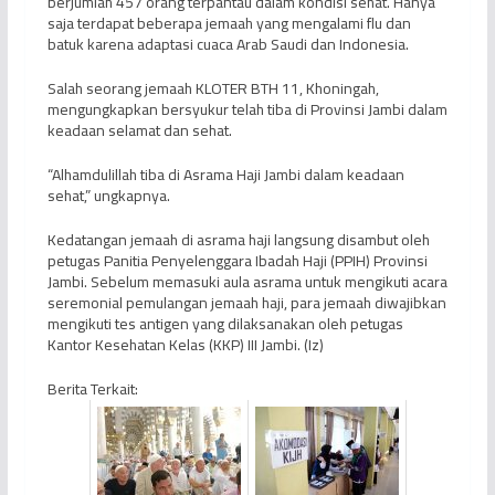
berjumlah 457 orang terpantau dalam kondisi sehat. Hanya
saja terdapat beberapa jemaah yang mengalami flu dan
batuk karena adaptasi cuaca Arab Saudi dan Indonesia.
Salah seorang jemaah KLOTER BTH 11, Khoningah,
mengungkapkan bersyukur telah tiba di Provinsi Jambi dalam
keadaan selamat dan sehat.
“Alhamdulillah tiba di Asrama Haji Jambi dalam keadaan
sehat,” ungkapnya.
Kedatangan jemaah di asrama haji langsung disambut oleh
petugas Panitia Penyelenggara Ibadah Haji (PPIH) Provinsi
Jambi. Sebelum memasuki aula asrama untuk mengikuti acara
seremonial pemulangan jemaah haji, para jemaah diwajibkan
mengikuti tes antigen yang dilaksanakan oleh petugas
Kantor Kesehatan Kelas (KKP) III Jambi. (Iz)
Berita Terkait: