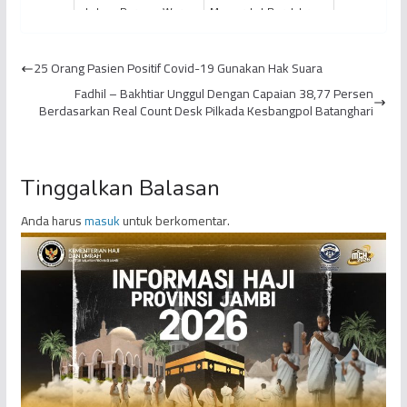
Lahan, Rarusan Warga
Masyarakat Berolahraga,
di Kabupaten Kerinci
PetroChina Beri
Lakukan Demo di
Bantuan Pembangunan
25 Orang Pasien Positif Covid-19 Gunakan Hak Suara
Proyek PT...
Lapangan...
Fadhil – Bakhtiar Unggul Dengan Capaian 38,77 Persen
Berdasarkan Real Count Desk Pilkada Kesbangpol Batanghari
Tinggalkan Balasan
Anda harus
masuk
untuk berkomentar.