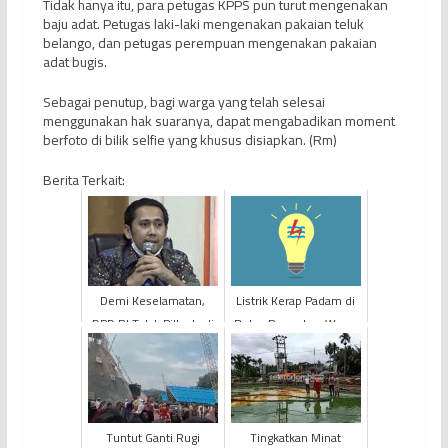
Tidak hanya itu, para petugas KPPS pun turut mengenakan
baju adat. Petugas laki-laki mengenakan pakaian teluk
belango, dan petugas perempuan mengenakan pakaian
adat bugis.
Sebagai penutup, bagi warga yang telah selesai
menggunakan hak suaranya, dapat mengabadikan moment
berfoto di bilik selfie yang khusus disiapkan. (Rm)
Berita Terkait:
Demi Keselamatan,
Listrik Kerap Padam di
DPD RI Tolak Pilkada di
Bulan Ramadan, Warga
Tengah Pandemi Covid-
Tanjabbar Keluhkan
19
Pelayanan PLN
Tuntut Ganti Rugi
Tingkatkan Minat