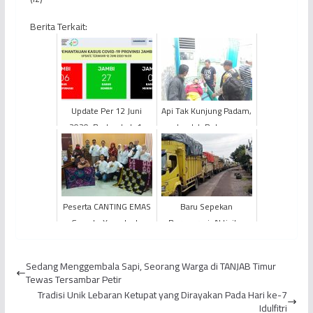
Berita Terkait:
Update Per 12 Juni
Api Tak Kunjung Padam,
2020: Bertambah 1,
Jumlah Relawan
Total Positif Covid-19
Pemadam Api yang
Jambi Jadi 106 Kasus
Mengalami Sesak Nafas
Bertamba...
Peserta CANTING EMAS
Baru Sepekan
Goes to Yogyakarta
Beroperasi, Aktivitas
Antusias Ikuti Sertifikasi
Angkutan Batu Bara
Akan Kembali
Sedang Menggembala Sapi, Seorang Warga di TANJAB Timur
Dihentikan
Tewas Tersambar Petir
Tradisi Unik Lebaran Ketupat yang Dirayakan Pada Hari ke-7
Idulfitri