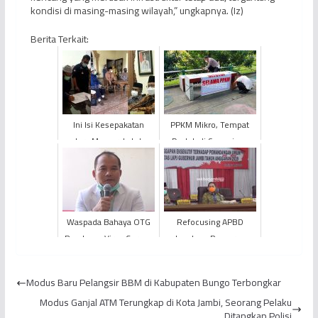
kondisi di masing-masing wilayah,” ungkapnya. (Iz)
Berita Terkait:
Ini Isi Kesepakatan
PPKM Mikro, Tempat
antara Masyarakat dan
Duduk di Sepanjang
Pertamina EP Asset 1
Pedestrian Kota Jambi
Jambi Field
Ditutup Terpal
Waspada Bahaya OTG
Refocusing APBD
Pembawa Virus Corona
Lamban, Pemprov
di Era New Normal
Jambi Terancam
Kehilangan 35% DAU
Modus Baru Pelangsir BBM di Kabupaten Bungo Terbongkar
Modus Ganjal ATM Terungkap di Kota Jambi, Seorang Pelaku
Ditangkap Polisi