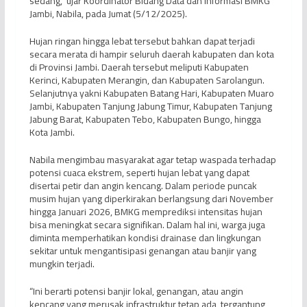
sedang,” ujar Koordinator Bidang Data dan Informasi BMKG
Jambi, Nabila, pada Jumat (5/12/2025).
Hujan ringan hingga lebat tersebut bahkan dapat terjadi
secara merata di hampir seluruh daerah kabupaten dan kota
di Provinsi Jambi. Daerah tersebut meliputi Kabupaten
Kerinci, Kabupaten Merangin, dan Kabupaten Sarolangun.
Selanjutnya yakni Kabupaten Batang Hari, Kabupaten Muaro
Jambi, Kabupaten Tanjung Jabung Timur, Kabupaten Tanjung
Jabung Barat, Kabupaten Tebo, Kabupaten Bungo, hingga
Kota Jambi.
Nabila mengimbau masyarakat agar tetap waspada terhadap
potensi cuaca ekstrem, seperti hujan lebat yang dapat
disertai petir dan angin kencang. Dalam periode puncak
musim hujan yang diperkirakan berlangsung dari November
hingga Januari 2026, BMKG memprediksi intensitas hujan
bisa meningkat secara signifikan. Dalam hal ini, warga juga
diminta memperhatikan kondisi drainase dan lingkungan
sekitar untuk mengantisipasi genangan atau banjir yang
mungkin terjadi.
“Ini berarti potensi banjir lokal, genangan, atau angin
kencang yang merusak infrastruktur tetap ada, tergantung