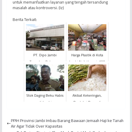
untuk memanfaatkan layanan yang tengah tersandung
masalah atau kontroversi. (Iz)
Berita Terkait:
PT. Dipo Jambi
Harga Plastik di Kota
Tawarkan Potongan
Jambi Naik Hampir 100
Delapan Juta Rupiah
Persen
Untuk Xpander Cross
Stok Daging Beku Habis
Akibat Kekeringan,
di Jambi
Produksi Beras di
Indonesia Tahun 2023
Berpotensi Anjlok
PPIH Provinsi Jambi Imbau Barang Bawaan Jemaah Haji ke Tanah
Air Agar Tidak Over Kapasitas