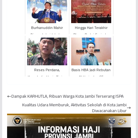
Burhanuddin Mahir
Hingga Hari Terakhir
Dicopot dari Jabatan
Pleno, Partai Gerindra
Wakil Ketua DPRD
Tolak Hasil Perhitungan
Provinsi Jambi, Partai
Suara Kecamatan A...
Demokr...
Reses Perdana,
Basis HBA Jadi Rebutan
Kamaludin Havis Tinjau
Al Haris dan CE
Jalan Jambi - Suak
Kandis
Dampak KARHUTLA, Ribuan Warga Kota Jambi Terserang ISPA
Kualitas Udara Memburuk, Aktivitas Sekolah di Kota Jambi
Diwacanakan Libur