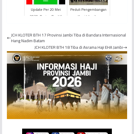
Update Per 20 Mei
Peduli Pengembangan
2020: Pasien Positif
Kopi Liberika,
Covid-19 Bertambah 5,
PetroChina Terbangkan
Total Jadi 89 Orang
10 Peserta Perwakilan
JCH KLOTER BTH 17 Provinsi Jambi Tiba di Bandara Internasional
Kelomp...
Hang Nadim Batam
JCH KLOTER BTH 18 Tiba di Asrama Haji EHA Jambi