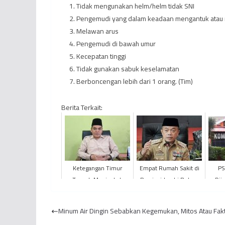
Tidak mengunakan helm/helm tidak SNI
Pengemudi yang dalam keadaan mengantuk atau
Melawan arus
Pengemudi di bawah umur
Kecepatan tinggi
Tidak gunakan sabuk keselamatan
Berboncengan lebih dari 1 orang. (Tim)
Berita Terkait:
Ketegangan Timur
Empat Rumah Sakit di
PS
Tengah Meningkat,
Provinsi Jambi Belum
Dij
Jemaah Umrah Asal
Terakreditasi
Jambi Diimbau Tunda
Minum Air Dingin Sebabkan Kegemukan, Mitos Atau Fak
Keberangkata...