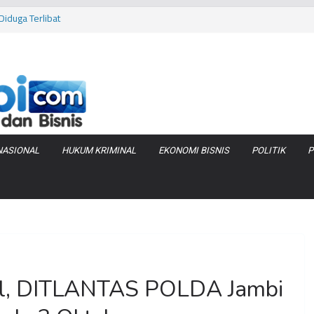
iduga Terlibat
 Bara di KCBN
rtamax Jadi Rp
Anggaran
va Zenix di
NASIONAL
HUKUM KRIMINAL
EKONOMI BISNIS
POLITIK
P
el, DITLANTAS POLDA Jambi