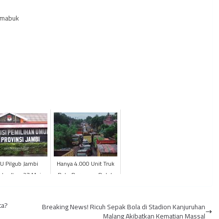
 mabuk
U Pilgub Jambi
Hanya 4.000 Unit Truk
adwalkan 27 Mei
Batu Bara yang Boleh
2021
Melintas di Jalan Jambi
ta?
Breaking News! Ricuh Sepak Bola di Stadion Kanjuruhan
Malang Akibatkan Kematian Massal