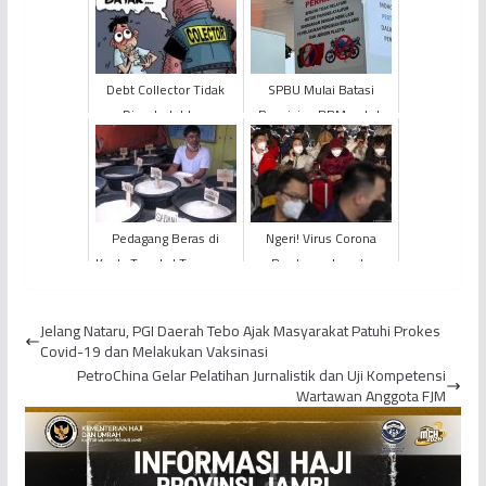
Debt Collector Tidak
SPBU Mulai Batasi
Diperbolehkan
Pengisian BBM untuk
Merampas Kendaraan
Suzuki Thunder, Ini
Alasannya!
Pedagang Beras di
Ngeri! Virus Corona
Kuala Tungkal Terancam
Berdampak pada
Gulung Tikar
Perekonomian
Jelang Nataru, PGI Daerah Tebo Ajak Masyarakat Patuhi Prokes
Covid-19 dan Melakukan Vaksinasi
PetroChina Gelar Pelatihan Jurnalistik dan Uji Kompetensi
Wartawan Anggota FJM