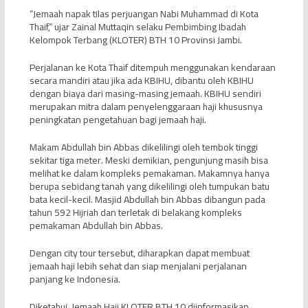
“Jemaah napak tilas perjuangan Nabi Muhammad di Kota
Thaif,” ujar Zainal Muttaqin selaku Pembimbing Ibadah
Kelompok Terbang (KLOTER) BTH 10 Provinsi Jambi.
Perjalanan ke Kota Thaif ditempuh menggunakan kendaraan
secara mandiri atau jika ada KBIHU, dibantu oleh KBIHU
dengan biaya dari masing-masing jemaah. KBIHU sendiri
merupakan mitra dalam penyelenggaraan haji khususnya
peningkatan pengetahuan bagi jemaah haji.
Makam Abdullah bin Abbas dikelilingi oleh tembok tinggi
sekitar tiga meter. Meski demikian, pengunjung masih bisa
melihat ke dalam kompleks pemakaman. Makamnya hanya
berupa sebidang tanah yang dikelilingi oleh tumpukan batu
bata kecil-kecil. Masjid Abdullah bin Abbas dibangun pada
tahun 592 Hijriah dan terletak di belakang kompleks
pemakaman Abdullah bin Abbas.
Dengan city tour tersebut, diharapkan dapat membuat
jemaah haji lebih sehat dan siap menjalani perjalanan
panjang ke Indonesia.
Diketahui, Jemaah Haji KLOTER BTH 10 diinformasikan