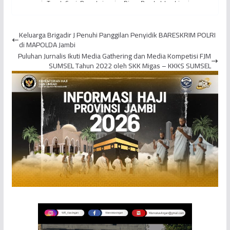
Tanah Suci, Pemakaian
Dinas Pemkot Jambi
Ihram JCH KLOTER BTH
Dilelang
11 Dilakukan di Asrama
Keluarga Brigadir J Penuhi Panggilan Penyidik BARESKRIM POLRI
E...
di MAPOLDA Jambi
Puluhan Jurnalis Ikuti Media Gathering dan Media Kompetisi FJM
SUMSEL Tahun 2022 oleh SKK Migas – KKKS SUMSEL