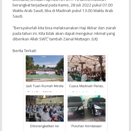
berangkat terjadwal pada Kamis, 28 Juli 2022 pukul 07.00
Waktu Arab Saudi, tiba di Madinah pukul 13.00 Waktu Arab
Saudi.
“Bersyukurlah kita bisa melaksanakan Haji Akbar dan ziarah
pada tahun ini. Kita tidak akan dapat mengukur nikmat yang
diberikan Allah SWT,” tambah Zainal Muttaqin. (Ut)
Berita Terkait:
Jadi Tuan Rumah Media
Cuaca Madinah Panas,
Field Trip FJM Provinsi
Selain Laksanakan
Jambi 2026, Pertamina
Shalat Arbain Jemaah
EP Field Jambi Te...
Haji Jambi Diimbau
Optima...
Diberangkatkan ke
Puluhan Kendaraan