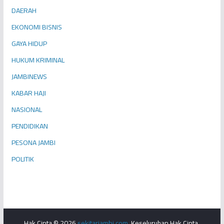
DAERAH
EKONOMI BISNIS
GAYA HIDUP
HUKUM KRIMINAL
JAMBINEWS
KABAR HAJI
NASIONAL
PENDIDIKAN
PESONA JAMBI
POLITIK
Hak Cipta © 2026
sekitarjambi.com
. Keseluruhan Hak Cipta.