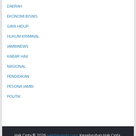
DAERAH
EKONOMI BISNIS
GAYA HIDUP
HUKUM KRIMINAL
JAMBINEWS
KABAR HAJI
NASIONAL
PENDIDIKAN
PESONA JAMBI
POLITIK
Hak Cipta © 2026
sekitarjambi.com
. Keseluruhan Hak Cipta.