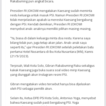
Rakabuming pun angkat bicara.
Presiden RI JOKOWI mengatakan Kaesang sudah meminta
restu keluarga untuk masuk PSI. Namun Presiden RI JOKOWI
tidak menjelaskan apakah ia merestui Kaesang bergabung
dengan PSI. Kendati demikian, Presiden RI JOKOWI
menyebut anak-anaknya memiliki pilihan masing-masing.
“Ya, biasa di dalam keluarga minta doa restu. Karena saya
bilang tidak pun, juga tetap akan jalan. Anak-anak saya
seperti itu,” ujar Presiden RI JOKOWI setelah peletakan batu
pertama Hotel Nusantara di Ibu Kota Nusantara (IKN), Kamis
(21/9/2023).
Terpisah, Wali Kota Solo, Gibran Rakabuming Raka sekaligus
kakak Kaesang juga buka suara soal video mirip Kaesang
yang diunggah akun Instagram resmi PSI.
Gibran mengatakan video tersebut hanya bisa dijelaskan
oleh PSI sebagai pemilik akun.
Selain itu, Ketua DPD PSI Kota Solo, Antonius Yoga, menyebut
bahwa Kaesang sudah pasti bergabung PSI. Yoga