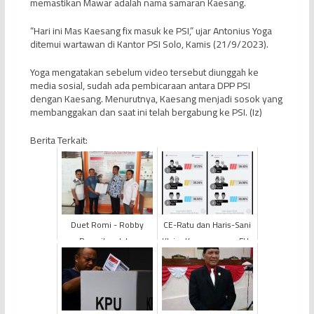
memastikan Mawar adalah nama samaran Kaesang.
“Hari ini Mas Kaesang fix masuk ke PSI,” ujar Antonius Yoga
ditemui wartawan di Kantor PSI Solo, Kamis (21/9/2023).
Yoga mengatakan sebelum video tersebut diunggah ke
media sosial, sudah ada pembicaraan antara DPP PSI
dengan Kaesang. Menurutnya, Kaesang menjadi sosok yang
membanggakan dan saat ini telah bergabung ke PSI. (Iz)
Berita Terkait:
Duet Romi - Robby
CE-Ratu dan Haris-Sani
Ramaikan Jalur
Klaim Kemenangan, FU-
Perseorangan di Pilbup
SN Dipastikan Tumbang
Tanjabtim