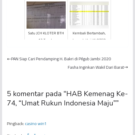
Wafat di RS. Al Noor
Program Kampung
Bantar
Satu JCH KLOTER BTH
Kembali Bertambah,
17 Tunda
Jemaah Haji KLOTER
Keberangkatan
BTH 20 Wafat di Tanah
Suci
PAN Siap Cari Pendamping H. Bakri di Pilgub Jambi 2020
Fasha Inginkan Wakil Dari Barat
5 komentar pada “
HAB Kemenag Ke-
74, “Umat Rukun Indonesia Maju”
”
Pingback:
casino win1