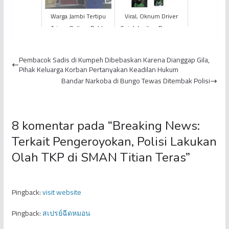
Warga Jambi Tertipu
Viral, Oknum Driver
Arisan Online, Polda
Gojek Larikan Pesanan
Jambi Buka Posko
Konsumen Senilai 22
Pengaduan
Juta
Pembacok Sadis di Kumpeh Dibebaskan Karena Dianggap Gila,
Pihak Keluarga Korban Pertanyakan Keadilan Hukum
Bandar Narkoba di Bungo Tewas Ditembak Polisi
8 komentar pada “
Breaking News:
Terkait Pengeroyokan, Polisi Lakukan
Olah TKP di SMAN Titian Teras
”
Pingback:
visit website
Pingback:
สเปรย์ฉีดหมอน