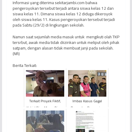
Informasi yang diterima sekitarjambi.com bahwa
pengeroyokan tersebut terjadi antara siswa kelas 12 dan
siswa kelas 11. Dimana siswa kelas 12 diduga dikeroyok
oleh siswa kelas 11. Kasus pengeroyokan tersebut terjadi
pada Sabtu (29/2) di lingkungan sekolah.
Namun saat sejumlah media masuk untuk mengikuti olah TKP
tersrbut, awak media tidak diizinkan untuk meliput oleh pihak
satpam, dengan alasan tidak membuat janji pada sekolah.
(Nfi)
Berita Terkait:
Terkait Proyek Fiktif,
Imbas Kasus Gagal
Kabid Bina Marga Dinas
Bayar dan Pencucian
PUPR Provinsi Jambi
Uang, Yunsak El Halcon
Diperiksa Polisi
Resmi Dipenjara 12
Tahun