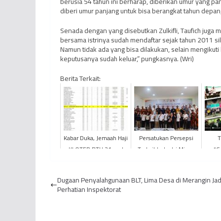
berusia 54 tahun ini berharap, diberikan umur yang p
diberi umur panjang untuk bisa berangkat tahun depan,
Senada dengan yang disebutkan Zulkifli, Taufich juga
bersama istrinya sudah mendaftar sejak tahun 2011 si
Namun tidak ada yang bisa dilakukan, selain mengikuti
keputusanya sudah keluar,” pungkasnya. (Wri)
Berita Terkait:
Kabar Duka, Jemaah Haji
Persatukan Persepsi
T
KLOTER BTH 21 asal
Terkait Industri Migas,
“G
Kabupaten Kerinci
SKK Migas - PetroChina
Pet
Wafat
Gelar Diskusi Bers...
Festi
Dugaan Penyalahgunaan BLT, Lima Desa di Merangin Jad
Perhatian Inspektorat