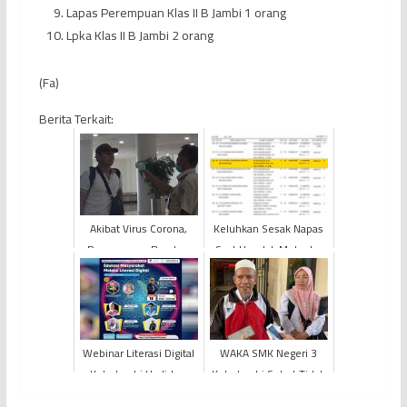
Lapas Perempuan Klas II B Jambi 1 orang
Lpka Klas II B Jambi 2 orang
(Fa)
Berita Terkait:
Akibat Virus Corona,
Keluhkan Sesak Napas
Pengawasan Bandara
Saat Hendak Melontar
Jambi Diperketat
Jumrah, Jemaah Haji
KLOTER BTH 24 Asal
Kabu...
Webinar Literasi Digital
WAKA SMK Negeri 3
Kota Jambi Hadirkan
Kota Jambi Sebut Tidak
Paparan “Edukasi
Ada Penyerangan ke