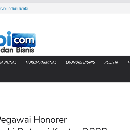
uhi Inflasi Jambi
bi Keracunan
 Produksi Air
 Tanjung Jabung
as Pembobolan Pipa
NASIONAL
HUKUM KRIMINAL
EKONOMI BISNIS
POLITIK
P
 Pegawai Honorer