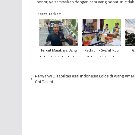
honor, ya sampaikan dengan cara yang benar. Ini tidak
Berita Terkait:
Terkait Maraknya Uang
Fachrori - Syafril Ikuti
G
Palsu di Kota Jambi, Ini
Webinar Online dan
Fe
Tanggapan
Berkomitmen
Bank
DITRESKRIMUM POLDA
Wujudkan Pilkada
Penyanyi Disabilitas asal Indonesia Lolos di Ajang Amer
Jambi
Serentak 202...
Got Talent