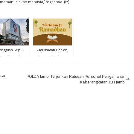
 memanusiakan manusia,” tegasnya. (Iz)
angguan Sejak
Agar Ibadah Berkah,
bruari, Mobile
Berikut Persiapan
ing Bank 9 Jambi
Menyambut Bulan Suci
Urung Pulih
Ramadan 2023
ican
POLDA Jambi Terjunkan Ratusan Personel Pengamanan
Keberangkatan JCH Jambi