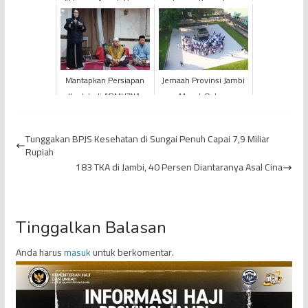
Akhirnya Aisyah Punya
Forum Kapasitas
Kaki Palsu
Nasional 2022 Wilayah
SUMBAGSEL, Suraedah
Sang Pera...
Mantapkan Persiapan
Jemaah Provinsi Jambi
Ibadah di ARMUZNA,
Masuk Dalam
KLOTER BTH 26
Gelombang Kedua
Provinsi Jambi Kembali
Pemberangkatan ke
Tunggakan BPJS Kesehatan di Sungai Penuh Capai 7,9 Miliar
Laksanaka...
Tanah Suci
Rupiah
183 TKA di Jambi, 40 Persen Diantaranya Asal Cina
Tinggalkan Balasan
Anda harus
masuk
untuk berkomentar.