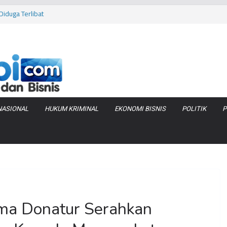
iduga Terlibat
 Bara di KCBN
rtamax Jadi Rp
Anggaran
va Zenix di
NASIONAL
HUKUM KRIMINAL
EKONOMI BISNIS
POLITIK
P
ama Donatur Serahkan