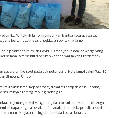
s akademika Politeknik Jambi memberikan bantuan berupa paket
yang bertempat tinggal di sekitaran politeknik Jambi.
u ketua pelaksana relawan Covid-19 menyebut, ada 22 warga yang
 Paket sembako tersebut diberikan kepada warga yang terdampak
n secara on the spot pada titik potensial di Kota Jambi yakni Paal 10,
s dan Simpang Rimbo.
ka Politeknik Jambi kepada masyarakat terdampak Virus Corona,
beras, minyak goreng, tepung, serta gula.
anfaat bagi masyarakat yang mengalami kesulitan ekonomi di tengah
i ini dapat segera berakhir. “Ini adalah bentuk kepedulian kami
dana untuk kegiatan ini juga berasal dari para donatur.