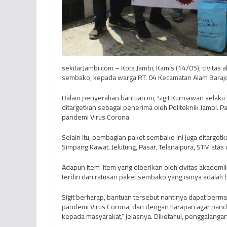
sekitarJambi.com – Kota Jambi, Kamis (14/05), civita
sembako, kepada warga RT. 04 Kecamatan Alam Barajo, 
Dalam penyerahan bantuan ini, Sigit Kurniawan selak
ditargetkan sebagai penerima oleh Politeknik Jambi.
pandemi Virus Corona.
Selain itu, pembagian paket sembako ini juga ditargetka
Simpang Kawat, Jelutung, Pasar, Telanaipura, STM ata
Adapun item-item yang diberikan oleh civitas akademi
terdiri dari ratusan paket sembako yang isinya adalah 
Sigit berharap, bantuan tersebut nantinya dapat berm
pandemi Virus Corona, dan dengan harapan agar pandem
kepada masyarakat,” jelasnya. Diketahui, penggalangan 