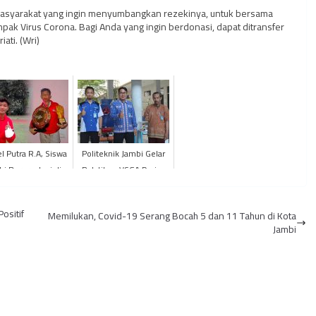
 masyarakat yang ingin menyumbangkan rezekinya, untuk bersama
k Virus Corona. Bagi Anda yang ingin berdonasi, dapat ditransfer
ati. (Wri)
l Putra R.A, Siswa
Politeknik Jambi Gelar
i Berprestasi di
Pelatihan VSGA Daring
ng GEAS Nasional
Gratis
 Soccer Festiva...
ositif
Memilukan, Covid-19 Serang Bocah 5 dan 11 Tahun di Kota
Jambi