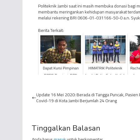
Politeknik Jambi saat ini masih membuka donasi bagi
membantu meringankan kehidupan masyarakat terdampa
melalui rekening BRI 0606-01-031166-50-0 a.n. Syukri
Berita Terkait:
Dapat Kursi Pimpinan
HIMATRIK Politeknik
Rache
DPRD Provinsi, DPD
Jambi Rutin Gelar Kuliah
Jamb
Golkar Kerucutkan Tiga
Lapangan
Aja
Nama
Youth
Update 16 Mei 2020: Berada di Tangga Puncak, Pasien P
Covid-19 di Kota Jambi Berjumlah 24 Orang
Tinggalkan Balasan
Anda harus
masuk
untuk berkomentar.