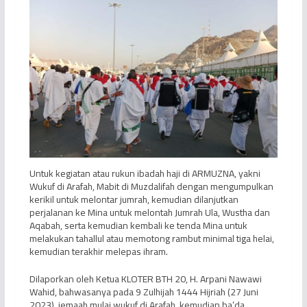
Untuk kegiatan atau rukun ibadah haji di ARMUZNA, yakni
Wukuf di Arafah, Mabit di Muzdalifah dengan mengumpulkan
kerikil untuk melontar jumrah, kemudian dilanjutkan
perjalanan ke Mina untuk melontah Jumrah Ula, Wustha dan
Aqabah, serta kemudian kembali ke tenda Mina untuk
melakukan tahallul atau memotong rambut minimal tiga helai,
kemudian terakhir melepas ihram.
Dilaporkan oleh Ketua KLOTER BTH 20, H. Arpani Nawawi
Wahid, bahwasanya pada 9 Zulhijah 1444 Hijriah (27 Juni
2023), jemaah mulai wukuf di Arafah, kemudian ba’da