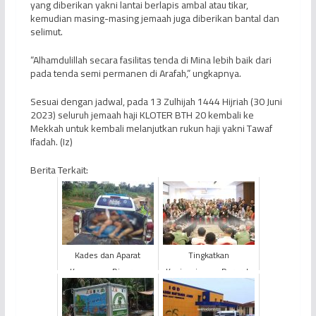
yang diberikan yakni lantai berlapis ambal atau tikar,
kemudian masing-masing jemaah juga diberikan bantal dan
selimut.
“Alhamdulillah secara fasilitas tenda di Mina lebih baik dari
pada tenda semi permanen di Arafah,” ungkapnya.
Sesuai dengan jadwal, pada 13 Zulhijah 1444 Hijriah (30 Juni
2023) seluruh jemaah haji KLOTER BTH 20 kembali ke
Mekkah untuk kembali melanjutkan rukun haji yakni Tawaf
Ifadah. (Iz)
Berita Terkait:
Kades dan Aparat
Tingkatkan
Keamanan Diserang
Kesiapsiagaan Darurat,
Warga Serikat Mandiri
PetroChina Gelar FGD
Batanghari
Lokakarya Penanganan