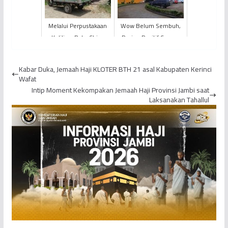
Kejadian ...
Melalui Perpustakaan
Wow Belum Sembuh,
Keliling, PetroChina
Pasien Positif Corona
Wujudkan Mimpi
Asal Tebo Dibolehkan
Literasi Hingga Pelosok
Pulang oleh RSUD
Kabar Duka, Jemaah Haji KLOTER BTH 21 asal Kabupaten Kerinci
Desa...
Raden M...
Wafat
Intip Moment Kekompakan Jemaah Haji Provinsi Jambi saat
Laksanakan Tahallul