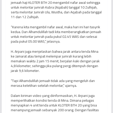
jemaah haji KLOTER BTH 20 mengambil nafar awal sehingga
untuk melontar jumrah Kubra (Aqabah) tanggal 10 Zulhijah,
serta melontar Jumrah Ula, Wustha, dan Aqabah pada tanggal
11 dan 12 Zulhijah.
“Karena kita mengambil nafar awal, maka hari ini hari tasyrik
kedua. Dan Alhamdulillah tadi kita memberangkatkan jemaah
untuk melontar jumrah pada pukul 02.45 WAS dan selesai
pada pukul 05.00 WAS,” jelasnya.
H. Arpani juga menjelaskan bahwa jarak antara tenda Mina
ke Jamarat atau tempat melempar jumrah kurang lebih
memakan waktu 2 jam 15 menit, berjalan kaki dengan jarak
4,8 kilometer, sehingga jika pulang pergj ditempuh dengan
jarak 9,6 kilometer.
“Tapi Alhamdulillah jemaah tidak ada yang mengeluh dan
merasa keletihan setelah melontar,” ujarnya.
Dalam kiriman video yang diinformasikan, H. Arpani juga
memperlihatkan kondisi tenda di Mina. Dimana petugas
menyiapkan 4 unit tenda untuk KLOTER BTH 20 yang bisa
menampung jemaah sebanyak 200 orang. Dengan fasilitas